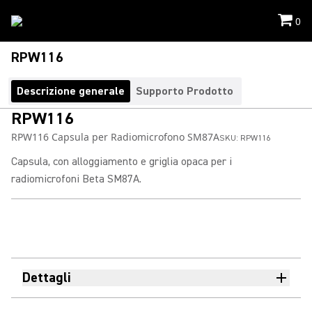
0
RPW116
Descrizione generale
Supporto Prodotto
RPW116
RPW116 Capsula per Radiomicrofono SM87A
SKU:
RPW116
Capsula, con alloggiamento e griglia opaca per i
radiomicrofoni Beta SM87A.
Dettagli