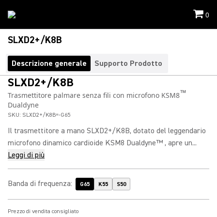
0
SLXD2+/K8B
Descrizione generale
Supporto Prodotto
SLXD2+/K8B
™
Trasmettitore palmare senza fili con microfono KSM8
Dualdyne
SKU:
SLXD2+/K8B=-G65
Il trasmettitore a mano SLXD2+/K8B, dotato del leggendario
microfono dinamico cardioide KSM8 Dualdyne™ , apre un...
Leggi di più
Banda di frequenza
:
G65
K55
S50
Prezzo di vendita consigliato