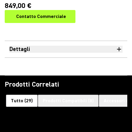
849,00 €
Contatto Commerciale
Dettagli
Prodotti Correlati
Tutto
(
29
)
Prodotti Compatibili
(
8
)
Accessori op