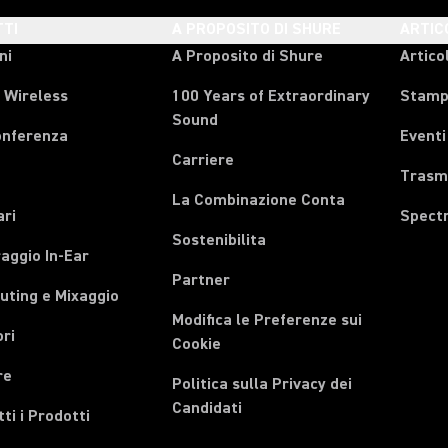
TI
A PROPOSITO DI SHURE
ARTIC
ni
A Proposito di Shure
Articol
 Wireless
100 Years of Extraordinary
Stam
Sound
onferenza
Eventi
Carriere
Trasmi
La Combinazione Conta
ari
Spect
Sostenibilita
aggio In-Ear
Partner
uting e Mixaggio
Modifica le Preferenze sui
ri
Cookie
re
Politica sulla Privacy dei
Candidati
tti i Prodotti