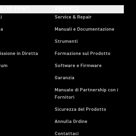
OLI ED EVENTI
SUPPORTO
i
Service & Repair
pa
Manuali e Documentazione
Strumenti
ssione in Diretta
Formazione sul Prodotto
rum
Software e Firmware
Garanzia
Manuale di Partnership con i
(Opens in a new tab)
Fornitori
Sicurezza del Prodotto
(Opens in a new tab)
Annulla Ordine
Contattaci