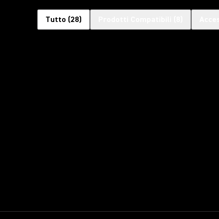
Tutto
(
28
)
Prodotti Compatibili
(
8
)
Acces