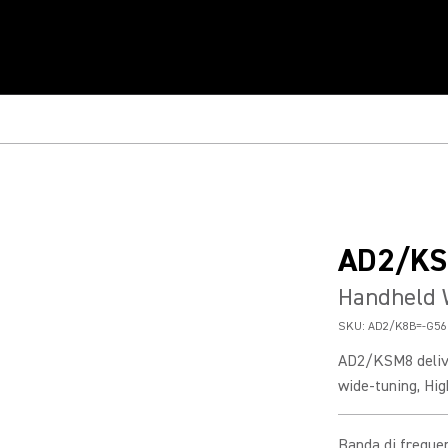
AD2/K
Handheld 
SKU:
AD2/K8B=-G56
AD2/KSM8 delive
wide-tuning, Hig
Banda di freque