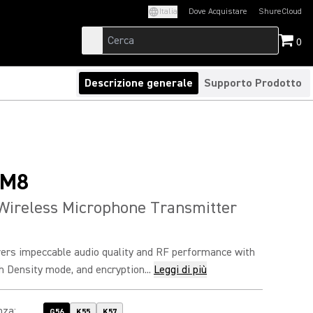
Italia
Dove Acquistare
ShureCloud
(Opens in a new t
0
Descrizione generale
Supporto Prodotto
SM8
Wireless Microphone Transmitter
rs impeccable audio quality and RF performance with
h Density mode, and encryption...
Leggi di più
nza
:
G56
K55
K57