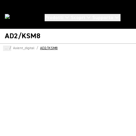
Prodotti
Scopri
Supporto
AD2/KSM8
...
/
Axient_digital
/
AD2/KSM8