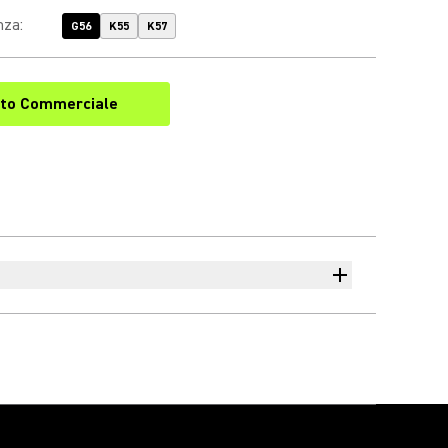
nza
:
G56
K55
K57
to Commerciale