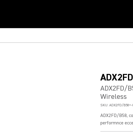
ADX2FD
ADX2FD/B5
Wireless
SKU:
ADX2FD/B58=-
ADX2FD/B58, come
performnce eccez