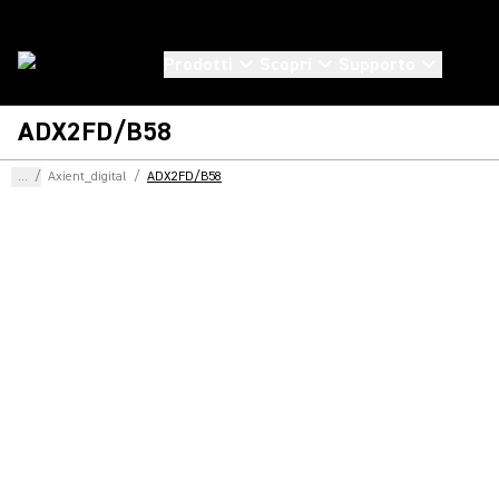
Prodotti
Scopri
Supporto
ADX2FD/B58
...
/
Axient_digital
/
ADX2FD/B58