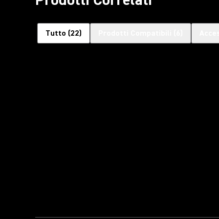
Tutto
(
22
)
Prodotti Compatibili
(
6
)
Acces