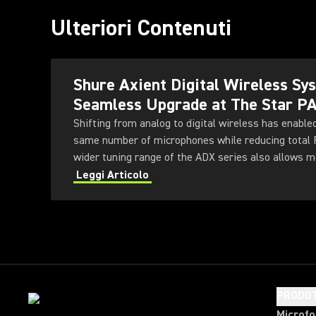
Ulteriori Contenuti
Shure Axient Digital Wireless S
Seamless Upgrade at The Star P
Shifting from analog to digital wireless has enable
same number of microphones while reducing total
wider tuning range of the ADX series also allows 
deployed simultaneously — offering greater flexibili
Leggi Articolo
PRODOT
Microfo