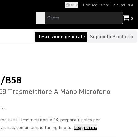
Italia
Dove Acquistare
ShureCloud
(Opens in a new t
0
Descrizione generale
Supporto Prodotto
/B58
8 Trasmettitore A Mano Microfono
G56
 tutti i trasmettitori ADX, prepara il palco per
ionali, con un ampio tuning fino a...
Leggi di più