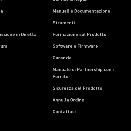
pa
Manuali e Documentazione
Strumenti
ssione in Diretta
Formazione sul Prodotto
rum
Software e Firmware
Garanzia
Manuale di Partnership con i
(Opens in a new tab)
Fornitori
Sicurezza del Prodotto
(Opens in a new tab)
Annulla Ordine
Contattaci