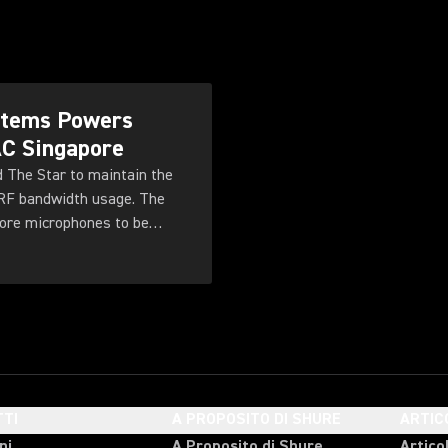
ystems Powers
AC Singapore
d The Star to maintain the
 RF bandwidth usage. The
more microphones to be
ty for future productions.
TI
A PROPOSITO DI SHURE
ARTIC
ni
A Proposito di Shure
Articol