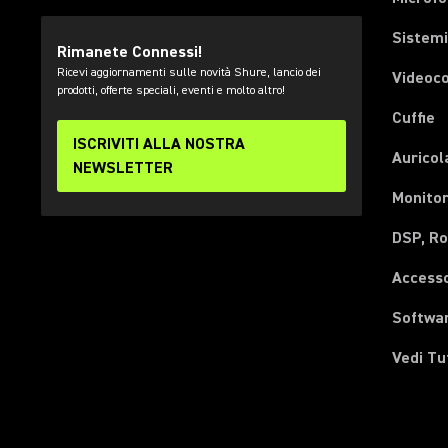
Sistemi
Rimanete Connessi!
Ricevi aggiornamenti sulle novità Shure, lancio dei
Videoc
prodotti, offerte speciali, eventi e molto altro!
Cuffie
ISCRIVITI ALLA NOSTRA
Auricol
NEWSLETTER
Monitor
DSP, Ro
Accesso
Softwa
Vedi Tu
(Opens in a new tab)
(Opens in a new tab)
(Opens in a new tab)
(Opens in a new tab)
(Opens in a new tab)
(Opens in a new tab)
(Opens in a new tab)