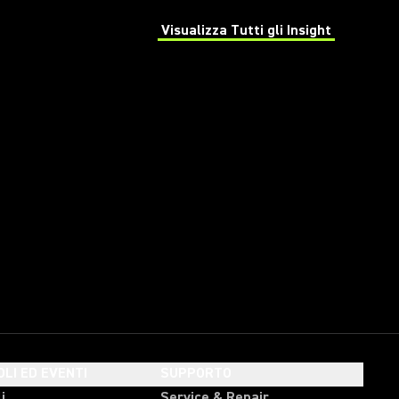
Visualizza Tutti gli Insight
(Opens in a new tab)
OLI ED EVENTI
SUPPORTO
i
Service & Repair