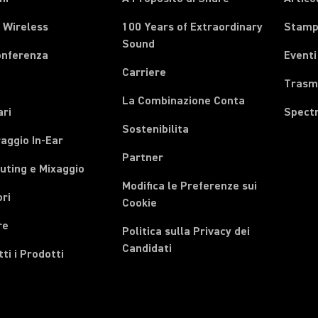
 Wireless
100 Years of Extraordinary
Stam
Sound
onferenza
Eventi
Carriere
Trasmi
La Combinazione Conta
ari
Spect
Sostenibilita
aggio In-Ear
Partner
uting e Mixaggio
Modifica le Preferenze sui
ri
Cookie
re
Politica sulla Privacy dei
Candidati
tti i Prodotti