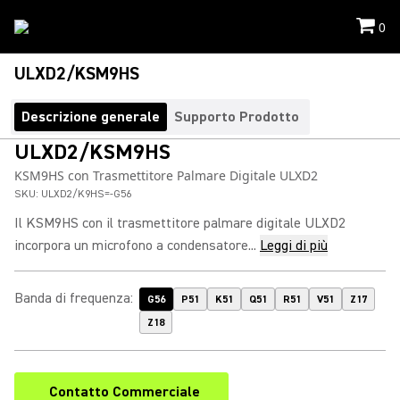
0
ULXD2/KSM9HS
Descrizione generale
Supporto Prodotto
ULXD2/KSM9HS
KSM9HS con Trasmettitore Palmare Digitale ULXD2
SKU:
ULXD2/K9HS=-G56
Il KSM9HS con il trasmettitore palmare digitale ULXD2
incorpora un microfono a condensatore...
Leggi di più
Banda di frequenza
:
G56
P51
K51
Q51
R51
V51
Z17
Z18
Contatto Commerciale