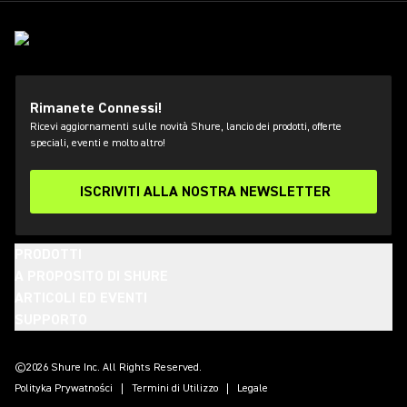
Rimanete Connessi!
Ricevi aggiornamenti sulle novità Shure, lancio dei prodotti, offerte
speciali, eventi e molto altro!
ISCRIVITI ALLA NOSTRA NEWSLETTER
PRODOTTI
A PROPOSITO DI SHURE
ARTICOLI ED EVENTI
SUPPORTO
(Opens in a new tab)
(Opens in a new tab)
(Opens in a new tab)
(Opens in a new tab)
(Opens in a new tab)
(Opens in a new tab)
(Opens in a new tab)
©2026 Shure Inc. All Rights Reserved.
Polityka Prywatności
Termini di Utilizzo
Legale