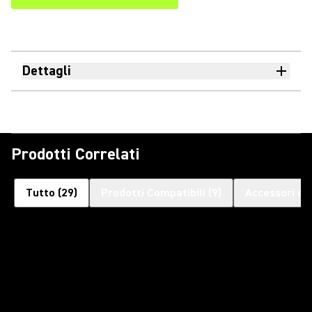
Dettagli
Prodotti Correlati
Tutto
(
29
)
Prodotti Compatibili
(
9
)
Accessori op