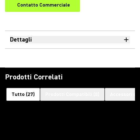
Contatto Commerciale
Dettagli
Prodotti Correlati
Tutto
(
27
)
Prodotti Compatibili
(
8
)
Accessori op