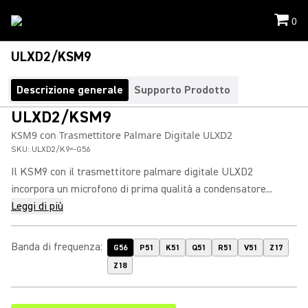
0
ULXD2/KSM9
Descrizione generale
Supporto Prodotto
ULXD2/KSM9
KSM9 con Trasmettitore Palmare Digitale ULXD2
SKU:
ULXD2/K9=-G56
Il KSM9 con il trasmettitore palmare digitale ULXD2
incorpora un microfono di prima qualità a condensatore...
Leggi di più
Banda di frequenza
:
G56
P51
K51
Q51
R51
V51
Z17
Z18