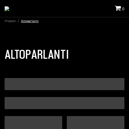
0
Prodotti
/
Altoparlanti
ALTOPARLANTI