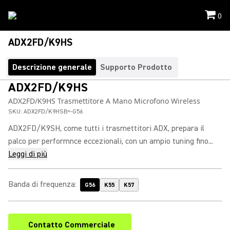
0
ADX2FD/K9HS
Descrizione generale
Supporto Prodotto
ADX2FD/K9HS
ADX2FD/K9HS Trasmettitore A Mano Microfono Wireless
SKU:
ADX2FD/K9HSB=-G56
ADX2FD/K9SH, come tutti i trasmettitori ADX, prepara il
palco per performnce eccezionali, con un ampio tuning fino...
Leggi di più
Banda di frequenza
:
G56
K55
K57
Contatto Commerciale