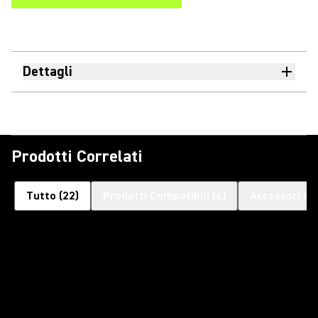
Dettagli
Prodotti Correlati
Tutto
(
22
)
Prodotti Compatibili
(
6
)
Accessori op