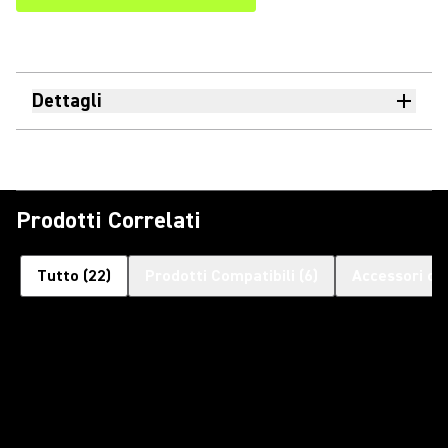
Dettagli
Prodotti Correlati
Tutto
(
22
)
Prodotti Compatibili
(
6
)
Accessori op