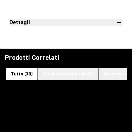
Dettagli
Prodotti Correlati
Tutto
(
30
)
Prodotti Compatibili
(
9
)
Accessori op