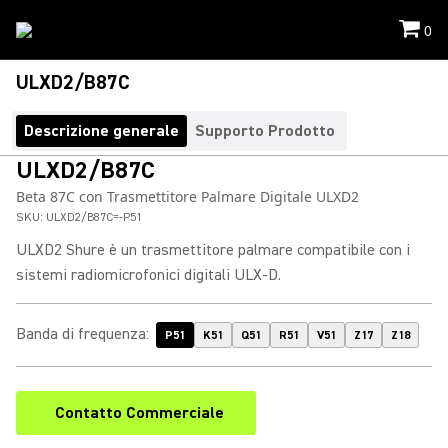
0
ULXD2/B87C
Descrizione generale
Supporto Prodotto
ULXD2/B87C
Beta 87C con Trasmettitore Palmare Digitale ULXD2
SKU:
ULXD2/B87C=-P51
ULXD2 Shure è un trasmettitore palmare compatibile con i
sistemi radiomicrofonici digitali ULX-D.
Banda di frequenza
:
P51
K51
Q51
R51
V51
Z17
Z18
Contatto Commerciale