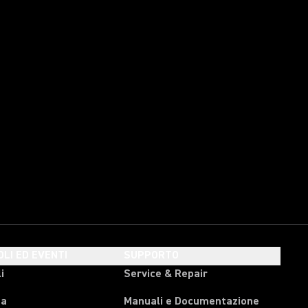
OLI ED EVENTI
SUPPORTO
i
Service & Repair
pa
Manuali e Documentazione