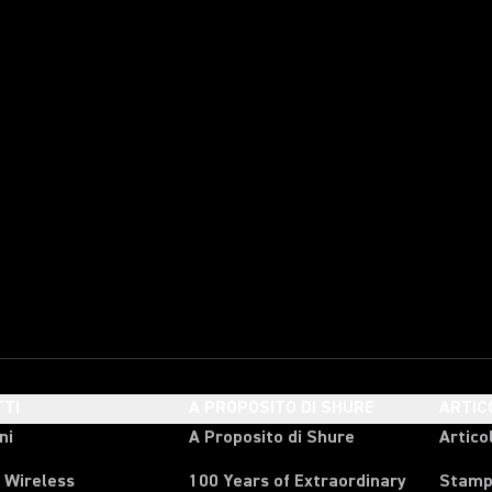
TI
A PROPOSITO DI SHURE
ARTIC
ni
A Proposito di Shure
Articol
 Wireless
100 Years of Extraordinary
Stam