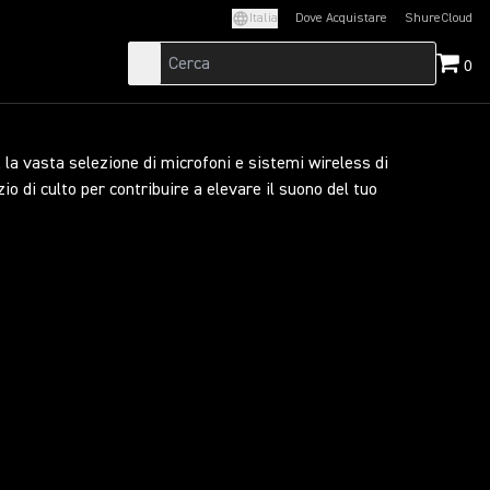
Italia
Dove Acquistare
ShureCloud
(Opens in a new t
0
i, la vasta selezione di microfoni e sistemi wireless di
io di culto per contribuire a elevare il suono del tuo