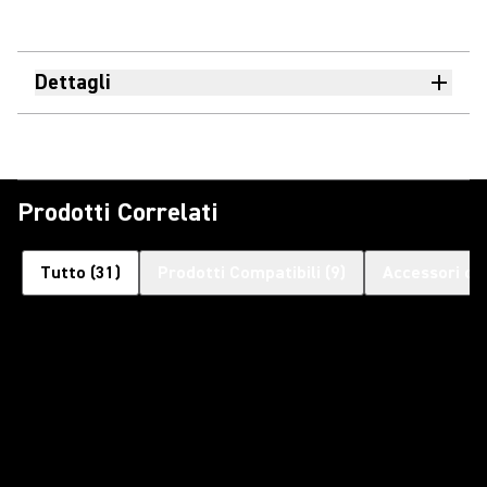
Dettagli
Prodotti Correlati
Tutto
(
31
)
Prodotti Compatibili
(
9
)
Accessori op