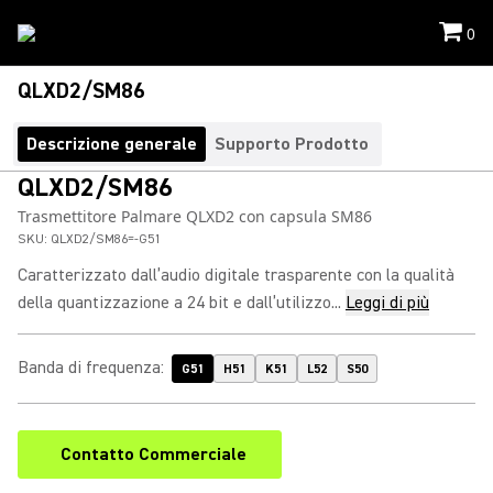
0
QLXD2/SM86
Descrizione generale
Supporto Prodotto
QLXD2/SM86
Trasmettitore Palmare QLXD2 con capsula SM86
SKU:
QLXD2/SM86=-G51
Caratterizzato dall’audio digitale trasparente con la qualità
della quantizzazione a 24 bit e dall’utilizzo...
Leggi di più
Banda di frequenza
:
G51
H51
K51
L52
S50
Contatto Commerciale