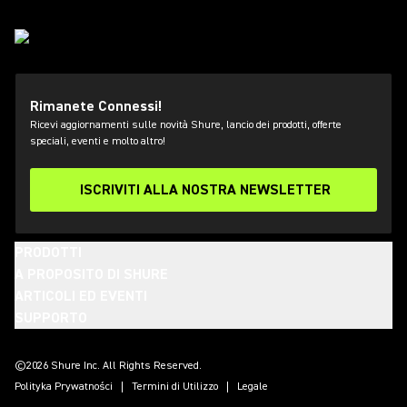
Rimanete Connessi!
Ricevi aggiornamenti sulle novità Shure, lancio dei prodotti, offerte
speciali, eventi e molto altro!
ISCRIVITI ALLA NOSTRA NEWSLETTER
PRODOTTI
A PROPOSITO DI SHURE
ARTICOLI ED EVENTI
SUPPORTO
(Opens in a new tab)
(Opens in a new tab)
(Opens in a new tab)
(Opens in a new tab)
(Opens in a new tab)
(Opens in a new tab)
(Opens in a new tab)
©2026 Shure Inc. All Rights Reserved.
Polityka Prywatności
Termini di Utilizzo
Legale