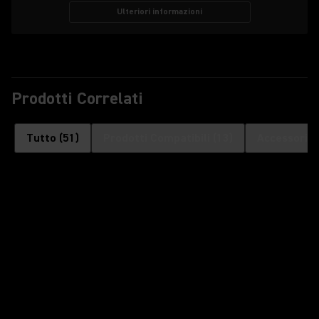
Ulteriori informazioni
Prodotti Correlati
Tutto
(
51
)
Prodotti Compatibili
(
13
)
Accessori o