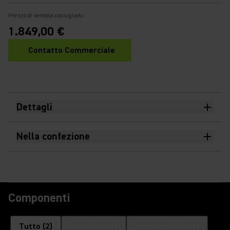
Prezzo di vendita consigliato
1.849,00 €
Contatto Commerciale
Dettagli
Nella confezione
Componenti
Tutto
(
2
)
Ricevitori
(
1
)
Trasmettitori
(
1
)