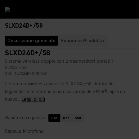
SLXD24D+/58
Descrizione generale
Supporto Prodotto
SLXD24D+/58
Sistema wireless doppio con 2 trasmettitori portatili
SLXD2+/58
SKU:
SLXD24D+E/58-G65
Il sistema wireless portatile SLXD24+/58, dotato del
leggendario microfono dinamico cardioide SM58®, apre un
nuovo...
Leggi di più
Banda di frequenza
:
G65
K55
S50
Capsula Microfono
: