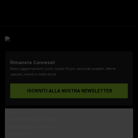
Rimanete Connessi!
Ricevi aggiornamenti sulle novità Shure, lancio dei prodotti, offerte
speciali, eventi e molto altro!
ISCRIVITI ALLA NOSTRA NEWSLETTER
PRODOTTI
A PROPOSITO DI SHURE
ARTICOLI ED EVENTI
SUPPORTO