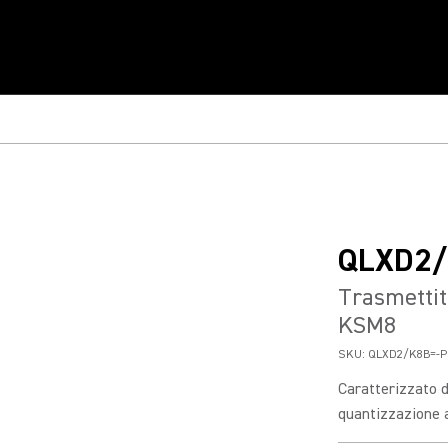
QLXD2/
Trasmetti
KSM8
SKU:
QLXD2/K8B=-P
Caratterizzato da
quantizzazione a 