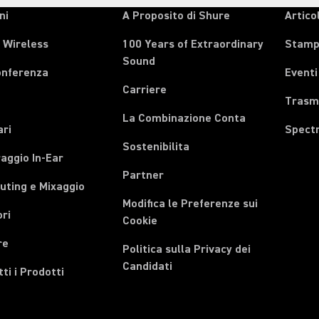
ni
A Proposito di Shure
Articol
 Wireless
100 Years of Extraordinary
Stam
Sound
onferenza
Eventi
Carriere
Trasmi
La Combinazione Conta
ari
Spect
Sostenibilita
aggio In-Ear
Partner
uting e Mixaggio
Modifica le Preferenze sui
ri
Cookie
re
Politica sulla Privacy dei
Candidati
tti i Prodotti