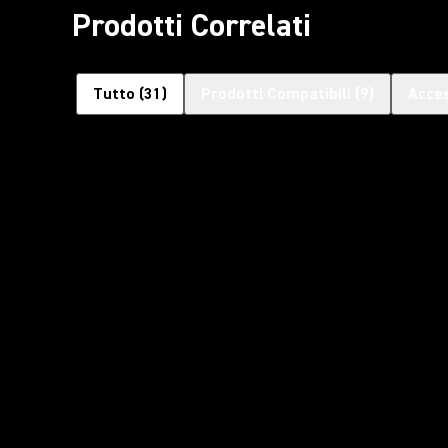
Prodotti Correlati
Tutto
(
31
)
Prodotti Compatibili
(
9
)
Acces