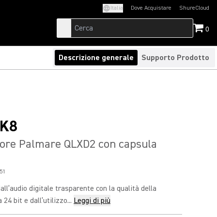
Italia
Dove Acquistare
ShureCloud
(Opens in a new t
0
Descrizione generale
Supporto Prodotto
K8
tore Palmare QLXD2 con capsula
51
ll’audio digitale trasparente con la qualità della
24 bit e dall’utilizzo...
Leggi di più