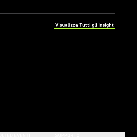
Visualizza Tutti gli Insight
(Opens in a new tab)
OLI ED EVENTI
SUPPORTO