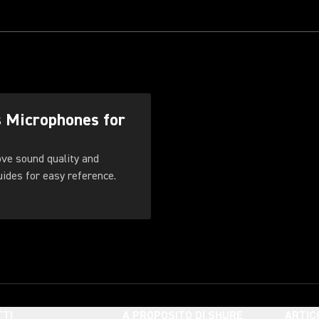
s Microphones for
ove sound quality and
. Download these guides for easy reference.
TI
A PROPOSITO DI SHURE
ARTIC