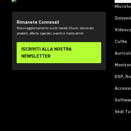
Microfo
Sistemi
Rimanete Connessi!
Ricevi aggiornamenti sulle novità Shure, lancio dei
Videoc
prodotti, offerte speciali, eventi e molto altro!
Cuffie
ISCRIVITI ALLA NOSTRA
Auricol
NEWSLETTER
Monitor
DSP, Ro
Accesso
Softwa
Vedi Tu
(Opens in a new tab)
(Opens in a new tab)
(Opens in a new tab)
(Opens in a new tab)
(Opens in a new tab)
(Opens in a new tab)
(Opens in a new tab)