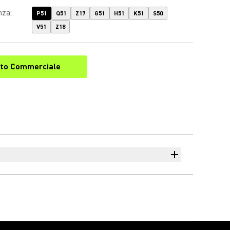
nza
:
P51
Q51
Z17
G51
H51
K51
S50
V51
Z18
to Commerciale