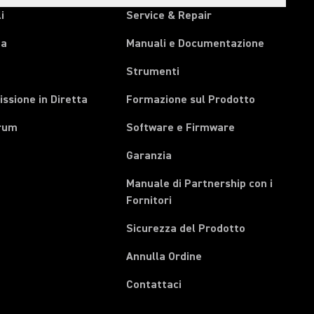
i
Service & Repair
pa
Manuali e Documentazione
Strumenti
ssione in Diretta
Formazione sul Prodotto
rum
Software e Firmware
Garanzia
Manuale di Partnership con i
(Opens in a new tab)
Fornitori
Sicurezza del Prodotto
(Opens in a new tab)
Annulla Ordine
Contattaci