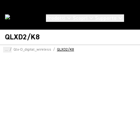
Prodotti
Scopri
Supporto
QLXD2/K8
...
/
Qlx-D_digital_wireless
/
QLXD2/K8