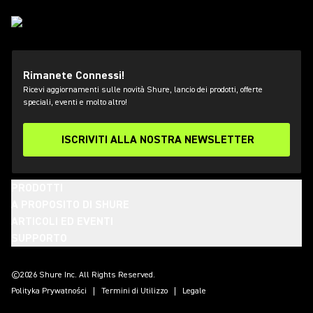
Rimanete Connessi!
Ricevi aggiornamenti sulle novità Shure, lancio dei prodotti, offerte
speciali, eventi e molto altro!
ISCRIVITI ALLA NOSTRA NEWSLETTER
PRODOTTI
A PROPOSITO DI SHURE
ARTICOLI ED EVENTI
SUPPORTO
(Opens in a new tab)
(Opens in a new tab)
(Opens in a new tab)
(Opens in a new tab)
(Opens in a new tab)
(Opens in a new tab)
(Opens in a new tab)
©2026 Shure Inc. All Rights Reserved.
Polityka Prywatności
Termini di Utilizzo
Legale