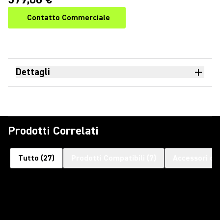
Contatto Commerciale
Dettagli
Prodotti Correlati
Tutto
(
27
)
Prodotti Compatibili
(
7
)
Accessori op