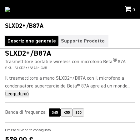
0
SLXD2+/B87A
Descrizione generale
Supporto Prodotto
SLXD2+/B87A
®
Trasmettitore portatile wireless con microfono Beta
87A
SKU:
SLXD2+/B87A=-G65
Il trasmettitore a mano SLXD2+/B87A con il microfono a
condensatore supercardioide Beta® 87A apre ad un mondo...
Leggi di più
Banda di frequenza
:
G65
K55
S50
Prezzo di vendita consigliato
579,00 €