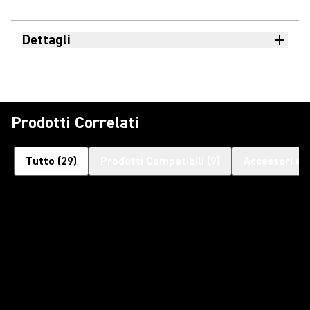
Dettagli
Prodotti Correlati
Tutto
(
29
)
Prodotti Compatibili
(
9
)
Accessori op