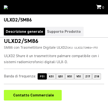
0
ULXD2/SM86
Descrizione generale
Supporto Prodotto
ULXD2/SM86
SM86 con Trasmettitore Digitale ULXD2
SKU:
ULXD2/SM86=-P51
ULXD2 Shure è un trasmettitore palmare compatibile con i
sistemi radiomicrofonici digitali ULX-D.
Banda di frequenza
:
P51
K51
Q51
R51
V51
Z17
Z18
Contatto Commerciale