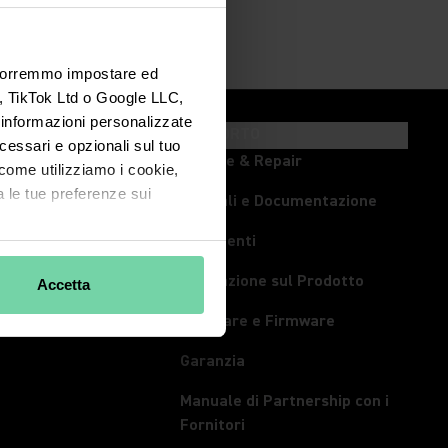
. Vorremmo impostare ed
., TikTok Ltd o Google LLC,
e informazioni personalizzate
OLI ED EVENTI
SUPPORTO
ecessari e opzionali sul tuo
i
Service & Repair
u come utilizziamo i cookie,
 le tue preferenze sui
pa
Manuali e Documentazione
Strumenti
ssione in Diretta
Formazione sul Prodotto
Accetta
rum
Software e Firmware
Garanzia
Manuale di Partnership con i
(Opens in a new tab)
Fornitori