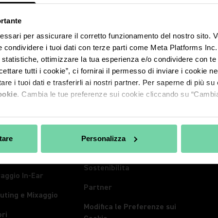
ortante
cessari per assicurare il corretto funzionamento del nostro sito
 e condividere i tuoi dati con terze parti come Meta Platforms Inc
isi statistiche, ottimizzare la tua esperienza e/o condividere con t
TI
A PROPOSITO DI SHURE
ARTIC
ettare tutti i cookie”, ci fornirai il permesso di inviare i cookie n
ni
A Proposito di Shure
Articol
are i tuoi dati e trasferirli ai nostri partner. Per saperne di più s
ookie
. Cambia le tue preferenze sui cookie cliccando su “Cambia
 Wireless
100 Years of Extraordinary
Stam
Sound
onferenza
Eventi
Carriere
Trasmi
tare
Personalizza
La Combinazione Conta
ari
Spect
Sostenibilita
aggio In-Ear
Partner
uting e Mixaggio
Modifica le Preferenze sui
ri