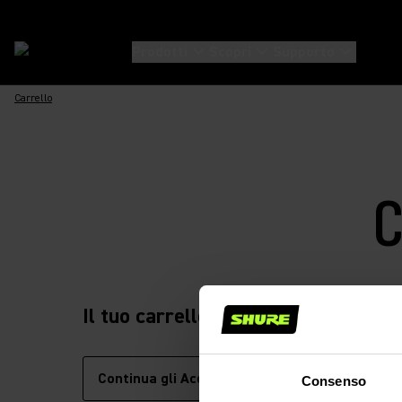
Prodotti
Scopri
Supporto
Carrello
C
Il tuo carrello è vuoto
Continua gli Acquisti
Consenso