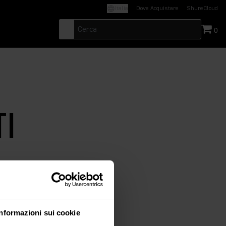
Italia
Dove Acquistare
ShureCloud
(Opens in a new t
0
TI
Informazioni sui cookie