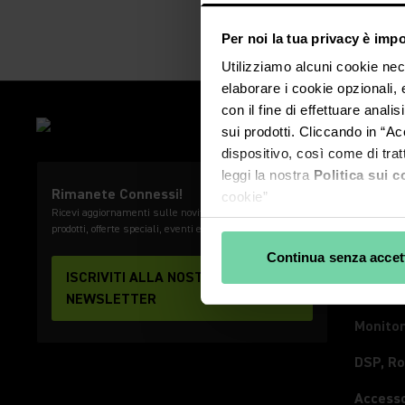
Per noi la tua privacy è imp
Utilizziamo alcuni cookie ne
elaborare i cookie opzionali,
con il fine di effettuare anal
PRODOT
sui prodotti. Cliccando in “Acc
Microfo
dispositivo, così come di tratt
leggi la nostra
Politica sui c
Sistemi
Rimanete Connessi!
cookie”
Ricevi aggiornamenti sulle novità Shure, lancio dei
Videoc
I nostri partner
prodotti, offerte speciali, eventi e molto altro!
Cuffie
Continua senza accet
ISCRIVITI ALLA NOSTRA
Auricol
NEWSLETTER
Monitor
DSP, Ro
Accesso