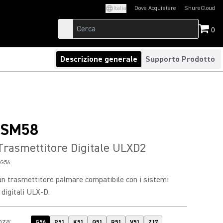
Italia
Dove Acquistare
ShureCloud
(Opens in a new t
0
Descrizione generale
Supporto Prodotto
/SM58
rasmettitore Digitale ULXD2
G56
n trasmettitore palmare compatibile con i sistemi
 digitali ULX-D.
nza
:
G56
P51
K51
Q51
R51
V51
Z17