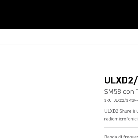
ULXD2
SM58 con T
SKU:
ULXD2/SM58=-
ULXD2 Shure è u
radiomicrofonici
Banda di freque