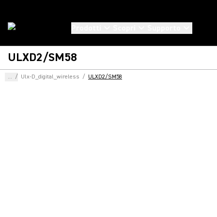
Prodotti
Scopri
Supporto
ULXD2/SM58
...
/
Ulx-D_digital_wireless
/
ULXD2/SM58