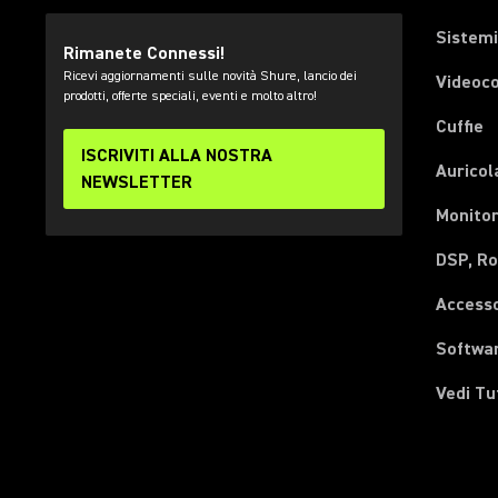
Sistemi
Rimanete Connessi!
Ricevi aggiornamenti sulle novità Shure, lancio dei
Videoc
prodotti, offerte speciali, eventi e molto altro!
Cuffie
ISCRIVITI ALLA NOSTRA
Auricol
NEWSLETTER
Monitor
DSP, Ro
Accesso
Softwa
Vedi Tu
(Opens in a new tab)
(Opens in a new tab)
(Opens in a new tab)
(Opens in a new tab)
(Opens in a new tab)
(Opens in a new tab)
(Opens in a new tab)