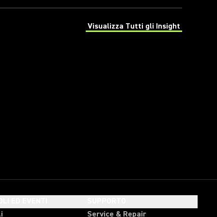
Visualizza Tutti gli Insight
(Opens in a new tab)
OLI ED EVENTI
SUPPORTO
i
Service & Repair