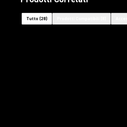
Tutto
(
28
)
Prodotti Compatibili
(
8
)
Acces