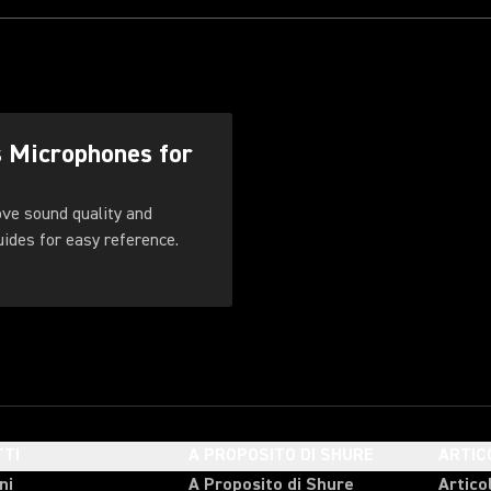
s Microphones for
ove sound quality and
. Download these guides for easy reference.
TI
A PROPOSITO DI SHURE
ARTIC
ni
A Proposito di Shure
Articol