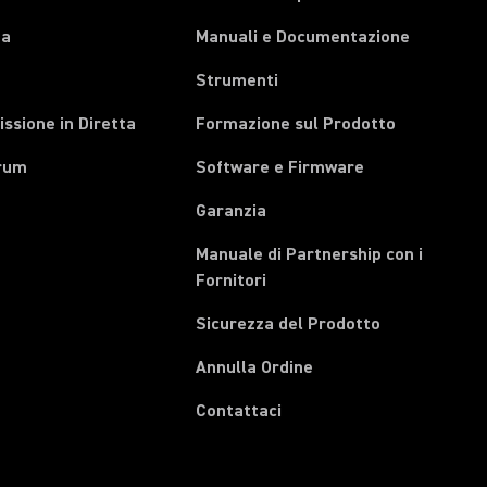
pa
Manuali e Documentazione
Strumenti
ssione in Diretta
Formazione sul Prodotto
rum
Software e Firmware
Garanzia
Manuale di Partnership con i
(Opens in a new tab)
Fornitori
Sicurezza del Prodotto
(Opens in a new tab)
Annulla Ordine
Contattaci