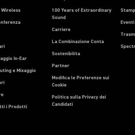
 Wireless
100 Years of Extraordinary
Stam
Sound
onferenza
Eventi
Carriere
Trasmi
La Combinazione Conta
ari
Spect
Sostenibilita
aggio In-Ear
Partner
uting e Mixaggio
Modifica le Preferenze sui
ri
Cookie
re
Politica sulla Privacy dei
Candidati
tti i Prodotti