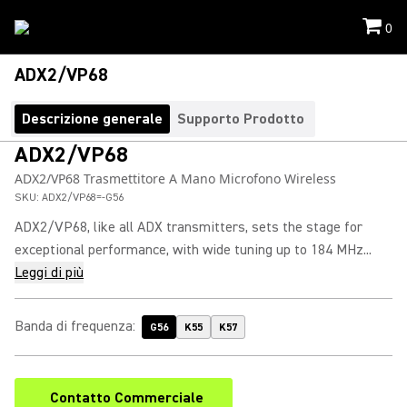
0
ADX2/VP68
Descrizione generale
Supporto Prodotto
ADX2/VP68
ADX2/VP68 Trasmettitore A Mano Microfono Wireless
SKU:
ADX2/VP68=-G56
ADX2/VP68, like all ADX transmitters, sets the stage for
exceptional performance, with wide tuning up to 184 MHz...
Leggi di più
Banda di frequenza
:
G56
K55
K57
Contatto Commerciale