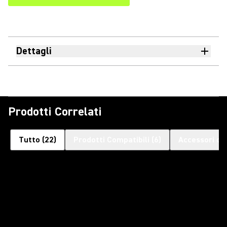
Dettagli
Prodotti Correlati
Tutto
(
22
)
Prodotti Compatibili
(
6
)
Accessori op