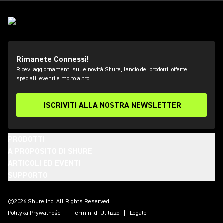
Rimanete Connessi!
Ricevi aggiornamenti sulle novità Shure, lancio dei prodotti, offerte
speciali, eventi e molto altro!
ISCRIVITI ALLA NOSTRA NEWSLETTER
PRODOTTI
A PROPOSITO DI SHURE
ARTICOLI ED EVENTI
SUPPORTO
(Opens in a new tab)
(Opens in a new tab)
(Opens in a new tab)
(Opens in a new tab)
(Opens in a new tab)
(Opens in a new tab)
(Opens in a new tab)
©2026 Shure Inc. All Rights Reserved.
Polityka Prywatności
Termini di Utilizzo
Legale