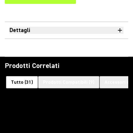
Dettagli
Prodotti Correlati
Tutto
(
31
)
Prodotti Compatibili
(
9
)
Accessori op