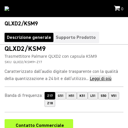
0
QLXD2/KSM9
Descrizione generale
Supporto Prodotto
QLXD2/KSM9
Trasmettitore Palmare QLXD2 con capsula KSM9
SKU:
QLXD2/KSM9=-Z17
Caratterizzato dall’audio digitale trasparente con la qualità
della quantizzazione a 24 bit e dall’utilizzo...
Leggi di più
Banda di frequenza
:
Z17
G51
H51
K51
L51
S50
V51
Z18
Contatto Commerciale