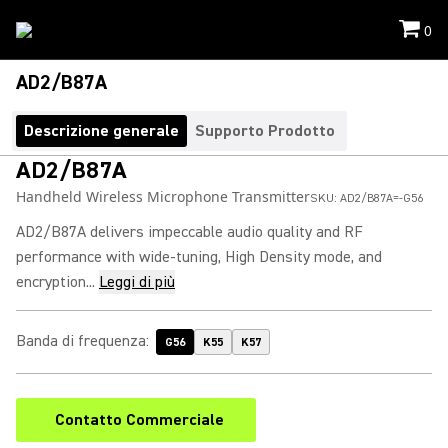
0
AD2/B87A
Descrizione generale
Supporto Prodotto
AD2/B87A
Handheld Wireless Microphone Transmitter
SKU:
AD2/B87A=-G56
AD2/B87A delivers impeccable audio quality and RF
performance with wide-tuning, High Density mode, and
encryption...
Leggi di più
Banda di frequenza
:
G56
K55
K57
Contatto Commerciale