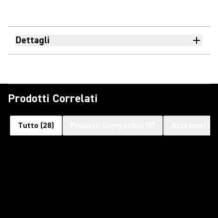
Dettagli
Prodotti Correlati
Tutto
(
28
)
Prodotti Compatibili
(
8
)
Accessori op