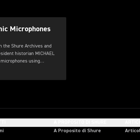
mic Microphones
n the Shure Archives and
resident historian MICHAEL
 microphones using
TI
A PROPOSITO DI SHURE
ARTIC
ni
A Proposito di Shure
Articol