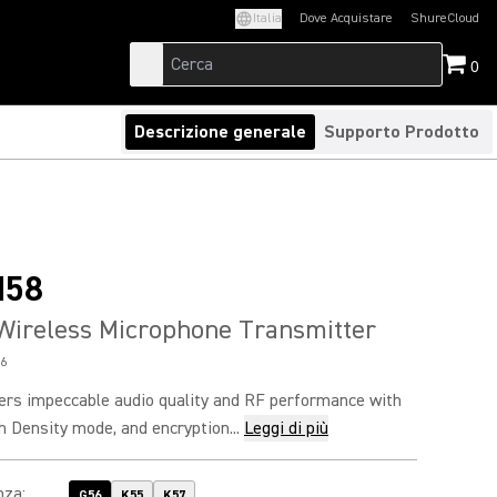
Italia
Dove Acquistare
ShureCloud
(Opens in a new t
0
Descrizione generale
Supporto Prodotto
M58
Wireless Microphone Transmitter
6
rs impeccable audio quality and RF performance with
h Density mode, and encryption...
Leggi di più
nza
:
G56
K55
K57