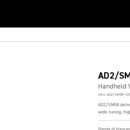
AD2/S
Handheld 
SKU:
AD2/SM58=-G5
AD2/SM58 delive
wide-tuning, Hig
Banda di freque