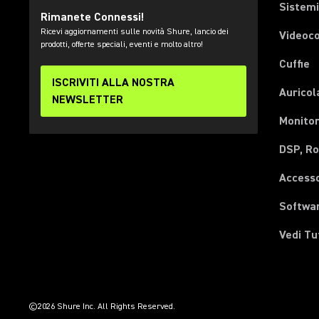
Sistemi
Rimanete Connessi!
Ricevi aggiornamenti sulle novità Shure, lancio dei
Videoc
prodotti, offerte speciali, eventi e molto altro!
Cuffie
ISCRIVITI ALLA NOSTRA
Auricol
NEWSLETTER
Monitor
DSP, Ro
Accesso
Softwa
Vedi Tu
(Opens in a new tab)
(Opens in a new tab)
(Opens in a new tab)
(Opens in a new tab)
(Opens in a new tab)
(Opens in a new tab)
(Opens in a new tab)
©2026 Shure Inc. All Rights Reserved.