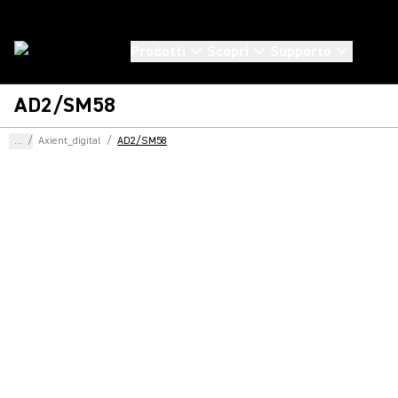
Prodotti
Scopri
Supporto
AD2/SM58
...
/
Axient_digital
/
AD2/SM58