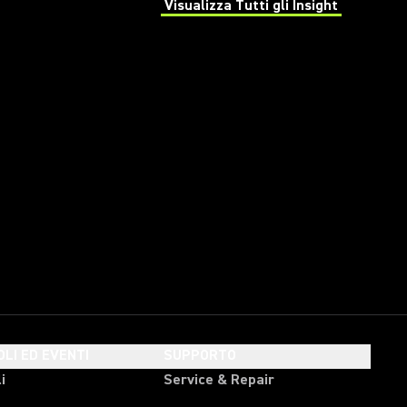
Visualizza Tutti gli Insight
(Opens in a new tab)
OLI ED EVENTI
SUPPORTO
i
Service & Repair