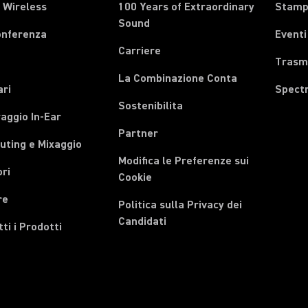
 Wireless
100 Years of Extraordinary
Stam
Sound
onferenza
Eventi
Carriere
Trasmi
La Combinazione Conta
ari
Spect
Sostenibilita
aggio In-Ear
Partner
uting e Mixaggio
Modifica le Preferenze sui
ri
Cookie
re
Politica sulla Privacy dei
Candidati
tti i Prodotti