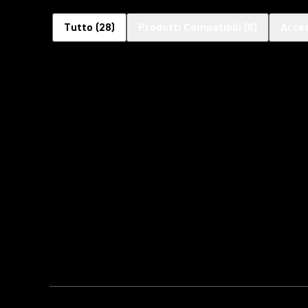
Tutto
(
28
)
Prodotti Compatibili
(
8
)
Acces