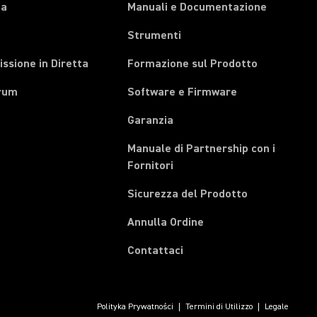
pa
Manuali e Documentazione
Strumenti
ssione in Diretta
Formazione sul Prodotto
rum
Software e Firmware
Garanzia
Manuale di Partnership con i
(Opens in a new tab)
Fornitori
Sicurezza del Prodotto
(Opens in a new tab)
Annulla Ordine
Contattaci
Polityka Prywatności
Termini di Utilizzo
Legale