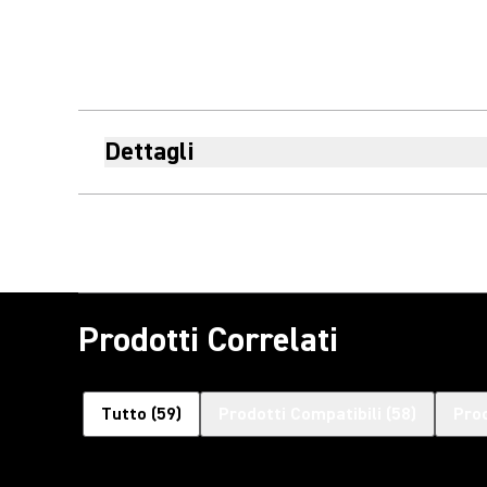
Dettagli
Prodotti Correlati
Tutto
(
59
)
Prodotti Compatibili
(
58
)
Prod