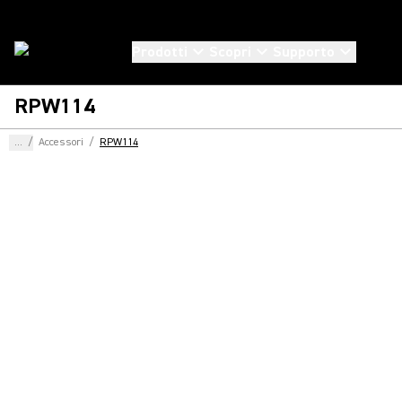
Prodotti
Scopri
Supporto
RPW114
...
/
Accessori
/
RPW114