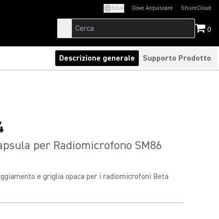
Italia
Dove Acquistare
ShureCloud
(Opens in a new t
0
Descrizione generale
Supporto Prodotto
4
psula per Radiomicrofono SM86
oggiamento e griglia opaca per i radiomicrofoni Beta