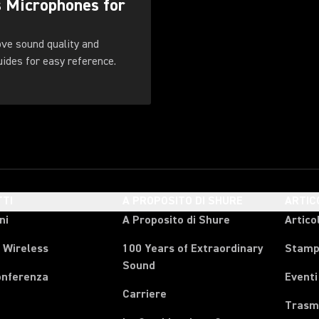
s Microphones for
ove sound quality and
. Download these guides for easy reference.
TI
A PROPOSITO DI SHURE
ARTIC
ni
A Proposito di Shure
Articol
 Wireless
100 Years of Extraordinary
Stam
Sound
onferenza
Eventi
Carriere
Trasmi