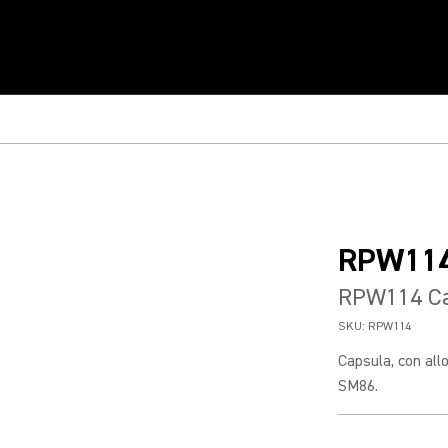
RPW11
RPW114 Ca
SKU:
RPW114
Capsula, con all
SM86.