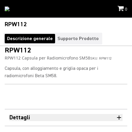
0
RPW112
Descrizione generale
Supporto Prodotto
RPW112
RPW112 Capsula per Radiomicrofono SM58
SKU:
RPW112
Capsula, con alloggiamento e griglia opaca per i
radiomicrofoni Beta SM58.
Dettagli