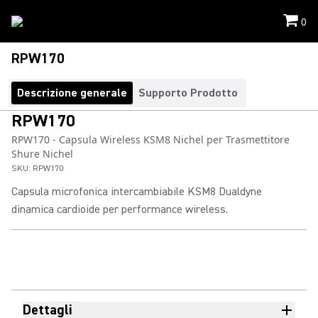
0
RPW170
Descrizione generale
Supporto Prodotto
RPW170
RPW170 - Capsula Wireless KSM8 Nichel per Trasmettitore
Shure Nichel
SKU:
RPW170
Capsula microfonica intercambiabile KSM8 Dualdyne
dinamica cardioide per performance wireless.
Dettagli