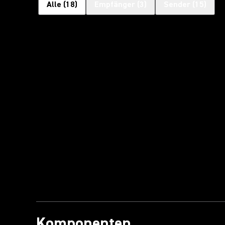
Alle
(
18
)
Empfänger
(
3
)
Sender
(
15
)
Komponenten