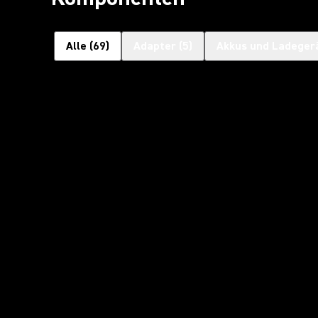
Alle
(
69
)
Adapter
(
5
)
Akkus und Ladeger