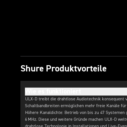
Video abspielen
Shure Produktvorteile
Wie es funktioniert
ULX-D treibt die drahtlose Audiotechnik konsequent 
Schaltbandbreiten ermöglichen mehr freie Kanäle für 
Höhere Kanaldichte: Betrieb von bis zu 47 Systemen g
6 MHz. Diese und weitere Gründe machen ULX-D welt
drahtlose Technologie in Installationen und Live-Even