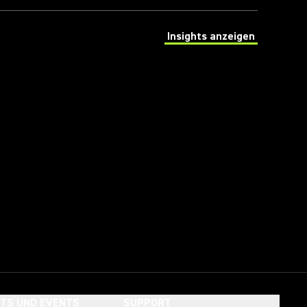
Insights anzeigen
(Opens in a new tab)
HTS UND EVENTS
SUPPORT