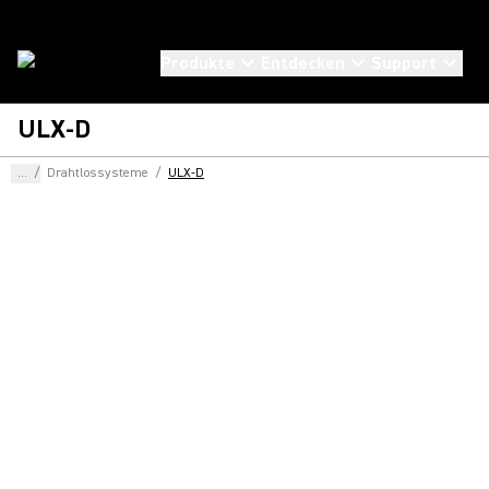
Produkte
Entdecken
Support
ULX-D
...
/
Drahtlossysteme
/
ULX-D