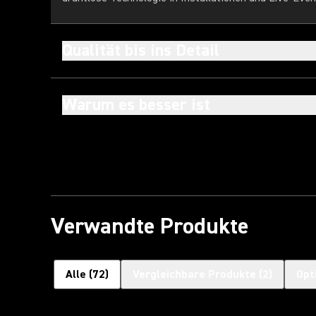
Qualität bis ins Detail
Warum es besser ist
Verwandte Produkte
Alle
(
72
)
Vergleichbare Produkte
(
2
)
Opt