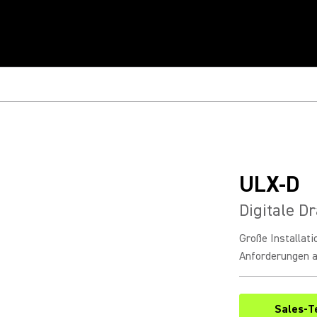
ULX-D
Digitale D
Große Installat
Anforderungen a
Sales-T