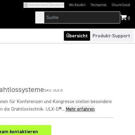
Switzerland (Deutsch)
Wo Kaufen
Techportal
ShureCloud
(Opens in a new tab)
(Opens in a new t
0
Übersicht
Produkt-Support
rahtlossysteme
SKU:
ULX-D
ionen für Konferenzen und Kongresse stellen besondere
n die Drahtlostechnik. ULX-D®...
Mehr erfahren
eam kontaktieren