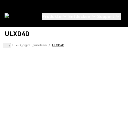
Produkte
Entdecken
Support
ULXD4D
...
/
Ulx-D_digital_wireless
/
ULXD4D