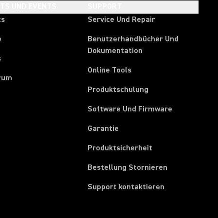
HTS UND EVENTS
SUPPORT
ts
Service Und Repair
e
Benutzerhandbücher Und
Dokumentation
s
Online Tools
rum
Produktschulung
Software Und Firmware
Garantie
Produktsicherheit
(Opens in a ne
Bestellung Stornieren
Support kontaktieren