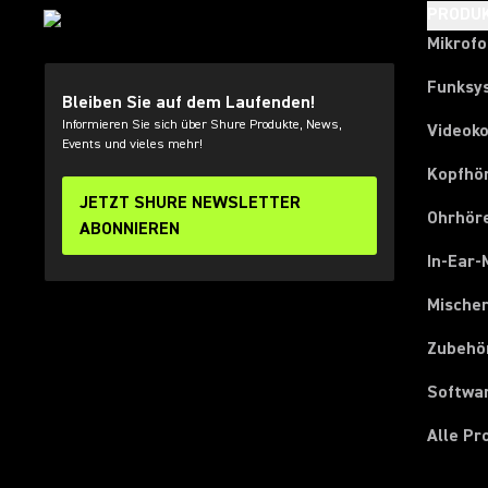
PRODU
Mikrof
Funksy
Bleiben Sie auf dem Laufenden!
Informieren Sie sich über Shure Produkte, News,
Videok
Events und vieles mehr!
Kopfhö
JETZT SHURE NEWSLETTER
Ohrhör
ABONNIEREN
In-Ear-
Mische
Zubehö
Softwa
Alle P
(Opens in a new tab)
(Opens in a new tab)
(Opens in a new tab)
(Opens in a new tab)
(Opens in a new tab)
(Opens in a new tab)
(Opens in a new tab)