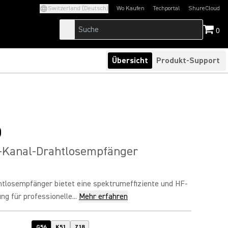
Switzerland (Deutsch)
Wo Kaufen
Techportal
ShureCloud
(Opens in a new tab)
(Opens in a new t
0
Übersicht
Produkt-Support
D
2-Kanal-Drahtlosempfänger
ahtlosempfänger bietet eine spektrumeffiziente und HF-
ng für professionelle...
Mehr erfahren
G56
K51
Z18