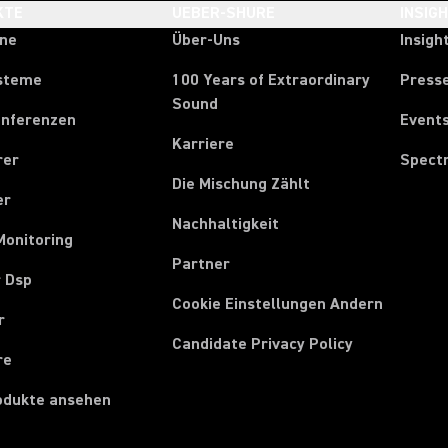
KTE
UEBER-SHURE
INSIG
one
Über-Uns
Insigh
steme
100 Years of Extraordinary
Press
Sound
onferenzen
Event
Karriere
rer
Spect
Die Mischung Zählt
er
Nachhaltigkeit
Monitoring
Partner
r Dsp
Cookie Einstellungen Andern
r
Candidate Privacy Policy
re
rodukte ansehen