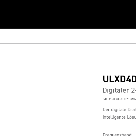
ULXD4
Digitaler 
SKU:
ULXD4DE=-G56
Der digitale Dr
intelligente Lösu
Frequenzband
: