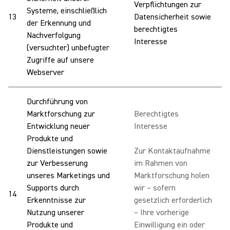
Verpflichtungen zur
Systeme, einschließlich
S
13
Datensicherheit sowie
der Erkennung und
S
berechtigtes
Nachverfolgung
d
Interesse
(versuchter) unbefugter
N
Zugriffe auf unsere
u
Webserver
Durchführung von
Marktforschung zur
Berechtigtes
Entwicklung neuer
Interesse
Produkte und
W
Dienstleistungen sowie
Zur Kontaktaufnahme
I
zur Verbesserung
im Rahmen von
g
unseres Marketings und
Marktforschung holen
M
Supports durch
wir – sofern
z
14
Erkenntnisse zur
gesetzlich erforderlich
P
Nutzung unserer
– Ihre vorherige
D
Produkte und
Einwilligung ein oder
e