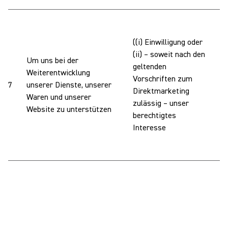
((i) Einwilligung oder
W
(ii) – soweit nach den
Um uns bei der
I
geltenden
Weiterentwicklung
E
Vorschriften zum
7
unserer Dienste, unserer
V
Direktmarketing
Waren und unserer
D
zulässig – unser
Website zu unterstützen
U
berechtigtes
u
Interesse