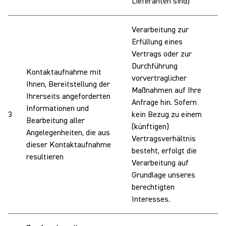
Lieferanten sind)
Verarbeitung zur
Erfüllung eines
Vertrags oder zur
Durchführung
Kontaktaufnahme mit
vorvertraglicher
Ihnen, Bereitstellung der
W
Maßnahmen auf Ihre
Ihrerseits angeforderten
I
Anfrage hin. Sofern
Informationen und
a
3
kein Bezug zu einem
Bearbeitung aller
k
(künftigen)
Angelegenheiten, die aus
d
Vertragsverhältnis
dieser Kontaktaufnahme
z
besteht, erfolgt die
resultieren
Verarbeitung auf
Grundlage unseres
berechtigten
Interesses.