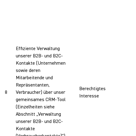
Effiziente Verwaltung
W
unserer B2B- und B2C-
I
Kontakte (Unternehmen
V
sowie deren
u
Mitarbeitende und
(
Repräsentanten,
s
Berechtigtes
8
Verbraucher) über unser
d
Interesse
gemeinsames CRM-Tool
a
(Einzelheiten siehe
G
Abschnitt „Verwaltung
V
unserer B2B- und B2C-
d
Kontakte
b