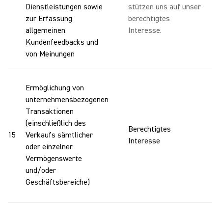
Dienstleistungen sowie
stützen uns auf unser
M
zur Erfassung
berechtigtes
S
allgemeinen
Interesse.
Kundenfeedbacks und
von Meinungen
W
Ermöglichung von
I
unternehmensbezogenen
b
Transaktionen
Z
(einschließlich des
Berechtigtes
U
15
Verkaufs sämtlicher
Interesse
I
oder einzelner
(
Vermögenswerte
E
und/oder
e
Geschäftsbereiche)
w