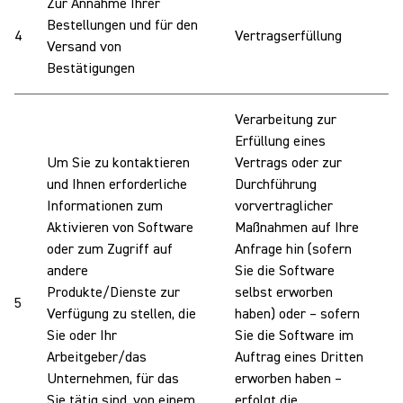
Zur Annahme Ihrer
Bestellungen und für den
4
Vertragserfüllung
n
Versand von
Bestätigungen
Verarbeitung zur
Erfüllung eines
Um Sie zu kontaktieren
Vertrags oder zur
und Ihnen erforderliche
Durchführung
Informationen zum
vorvertraglicher
W
Aktivieren von Software
Maßnahmen auf Ihre
I
oder zum Zugriff auf
Anfrage hin (sofern
u
andere
Sie die Software
V
Produkte/Dienste zur
selbst erworben
5
I
Verfügung zu stellen, die
haben) oder – sofern
U
Sie oder Ihr
Sie die Software im
t
Arbeitgeber/das
Auftrag eines Dritten
d
Unternehmen, für das
erworben haben –
W
Sie tätig sind, von einem
erfolgt die