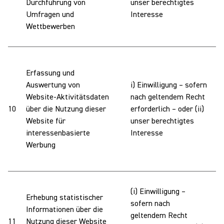
Durchführung von
unser berechtigtes
u
Umfragen und
Interesse
u
Wettbewerben
f
W
Erfassung und
h
Auswertung von
i) Einwilligung – sofern
I
Website-Aktivitätsdaten
nach geltendem Recht
i
10
über die Nutzung dieser
erforderlich – oder (ii)
W
Website für
unser berechtigtes
N
interessenbasierte
Interesse
e
Werbung
i
p
W
(i) Einwilligung –
Erhebung statistischer
I
sofern nach
Informationen über die
N
geltendem Recht
11
Nutzung dieser Website
u