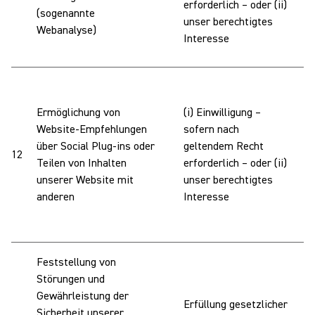
erforderlich – oder (ii)
(sogenannte
v
unser berechtigtes
Webanalyse)
B
Interesse
a
W
I
Ermöglichung von
(i) Einwilligung –
V
Website-Empfehlungen
sofern nach
w
über Social Plug-ins oder
geltendem Recht
12
i
Teilen von Inhalten
erforderlich – oder (ii)
A
unserer Website mit
unser berechtigtes
e
anderen
Interesse
d
N
Feststellung von
Störungen und
W
Gewährleistung der
I
Erfüllung gesetzlicher
Sicherheit unserer
v