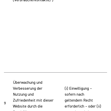
(Verbraucherkontakte)“)
I
W
Überwachung und
I
Verbesserung der
(i) Einwilligung –
D
Nutzung und
sofern nach
u
Zufriedenheit mit dieser
geltendem Recht
9
G
Website durch die
erforderlich – oder (ii)
a