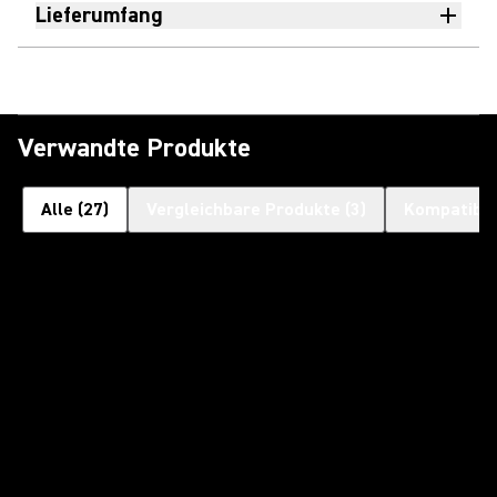
Lieferumfang
Verwandte Produkte
Alle
(
27
)
Vergleichbare Produkte
(
3
)
Kompatible