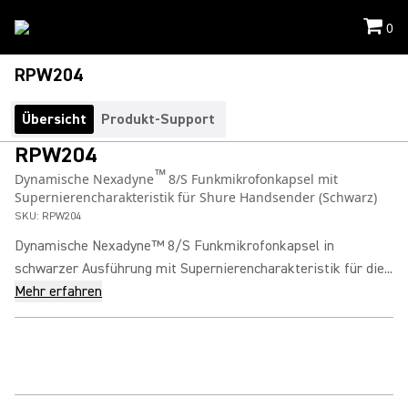
0
RPW204
Übersicht
Produkt-Support
RPW204
™
Dynamische Nexadyne
8/S Funkmikrofonkapsel mit
Supernierencharakteristik für Shure Handsender (Schwarz)
SKU:
RPW204
Dynamische Nexadyne™ 8/S Funkmikrofonkapsel in
schwarzer Ausführung mit Supernierencharakteristik für die...
Mehr erfahren