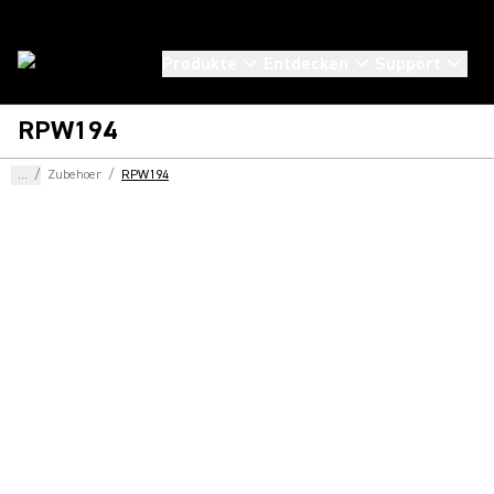
Produkte
Entdecken
Support
RPW194
...
/
Zubehoer
/
RPW194