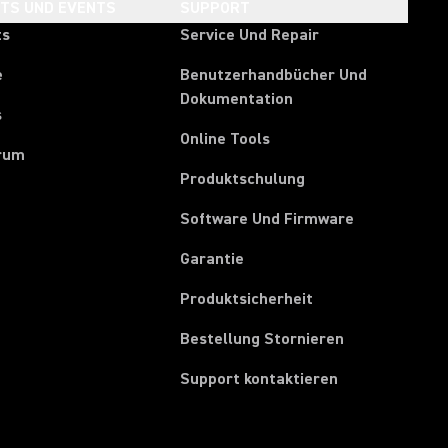
HTS UND EVENTS
SUPPORT
ts
Service Und Repair
e
Benutzerhandbücher Und
Dokumentation
s
Online Tools
rum
Produktschulung
Software Und Firmware
Garantie
Produktsicherheit
(Opens in a ne
Bestellung Stornieren
Support kontaktieren