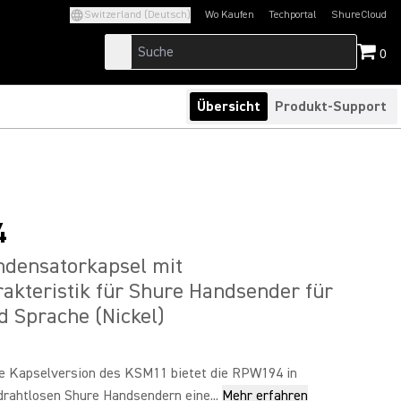
Switzerland (Deutsch)
Wo Kaufen
Techportal
ShureCloud
(Opens in a new tab)
(Opens in a new t
0
Übersicht
Produkt-Support
4
densatorkapsel mit
akteristik für Shure Handsender für
 Sprache (Nickel)
ne Kapselversion des KSM11 bietet die RPW194 in
drahtlosen Shure Handsendern eine...
Mehr erfahren