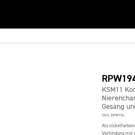
RPW19
KSM11 Kon
Nierenchar
Gesang und
SKU:
RPW194
Als nickelfarbe
Verbindung mit 