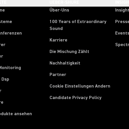
KTE
UEBER-SHURE
INSIG
one
Über-Uns
Insigh
steme
100 Years of Extraordinary
Press
Sound
onferenzen
Event
Karriere
rer
Spect
Die Mischung Zählt
er
Nachhaltigkeit
Monitoring
Partner
r Dsp
Cookie Einstellungen Andern
r
Candidate Privacy Policy
re
rodukte ansehen