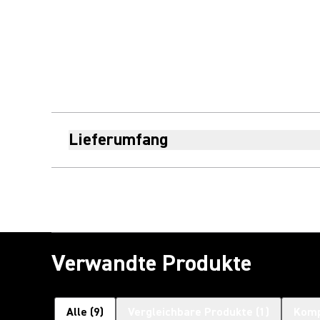
Lieferumfang
Verwandte Produkte
Alle
(
9
)
Vergleichbare Produkte
(
1
)
Komp