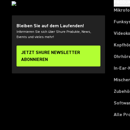
PRODU
Mikrof
Funksy
Bleiben Sie auf dem Laufenden!
Informieren Sie sich über Shure Produkte, News,
Videok
Events und vieles mehr!
Kopfhö
JETZT SHURE NEWSLETTER
Ohrhör
ABONNIEREN
In-Ear-
Mische
Zubehö
Softwa
Alle P
(Opens in a new tab)
(Opens in a new tab)
(Opens in a new tab)
(Opens in a new tab)
(Opens in a new tab)
(Opens in a new tab)
(Opens in a new tab)