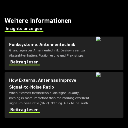
Weitere Informationen
Insights anzeigen
(Opens in a new tab)
Funksysteme: Antennentechnik
Grundlagen der Antennentechnik: Basiswissen zu
Abstrahlverhalten, Postionierung und Praxistipps
Beitrag lesen
How External Antennas Improve
Signal-to-Noise Ratio
When it comes to wireless audio signal quality,
nothing is more important than maintaining excellent
signal-to-noise ratio (SNR). Nothing. Alex Milne, author
at Audio Gloss, explains more.
Beitrag lesen