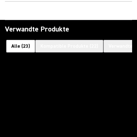
Verwandte Produkte
Alle
(
23
)
Kompatible Produkte
(
22
)
Verwandte P