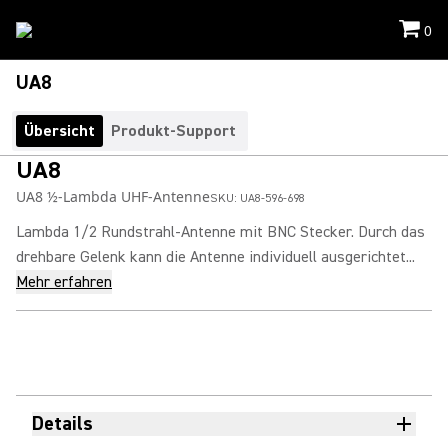
0
UA8
Übersicht
Produkt-Support
UA8
UA8 ½-Lambda UHF-Antenne
SKU:
UA8-596-698
Lambda 1/2 Rundstrahl-Antenne mit BNC Stecker. Durch das
drehbare Gelenk kann die Antenne individuell ausgerichtet...
Mehr erfahren
Details