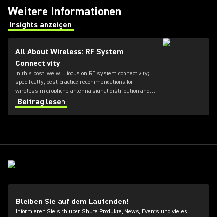
Weitere Informationen
Insights anzeigen
(Opens in a new tab)
All About Wireless: RF System
Connectivity
In this post, we will focus on RF system connectivity;
specifically, best practice recommendations for
wireless microphone antenna signal distribution and
combining, as well as IEM transmitter combining.
Beitrag lesen
Bleiben Sie auf dem Laufenden!
Informieren Sie sich über Shure Produkte, News, Events und vieles