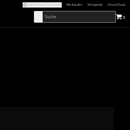
Switzerland (Deutsch)
Wo Kaufen
Techportal
ShureCloud
(Opens in a new tab)
(Opens in a new t
0