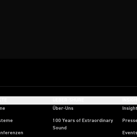
KTE
UEBER-SHURE
INSIG
one
Über-Uns
Insigh
steme
100 Years of Extraordinary
Press
Sound
onferenzen
Event