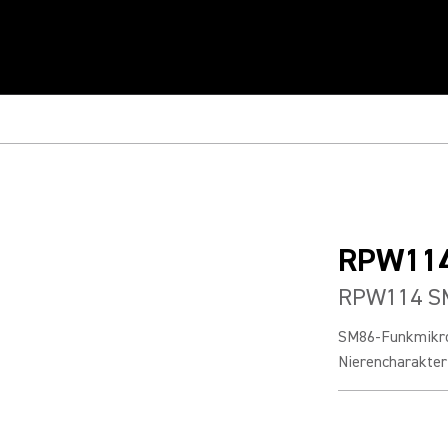
RPW11
RPW114 SM
SM86-Funkmikro
Nierencharakteri