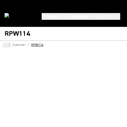
Produkte
Entdecken
Support
RPW114
...
/
Zubehoer
/
RPW114