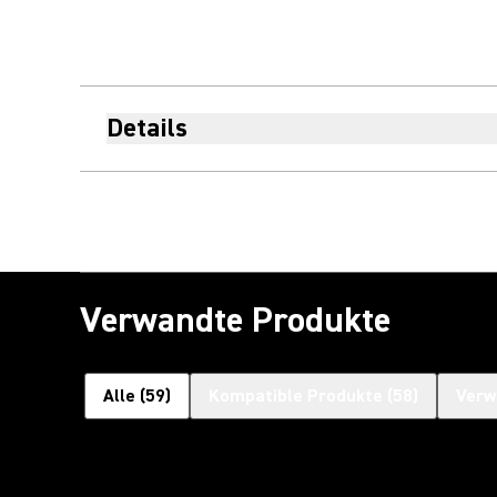
Details
Verwandte Produkte
Alle
(
59
)
Kompatible Produkte
(
58
)
Verw