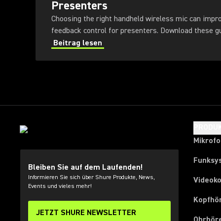
Presenters
Choosing the right handheld wireless mic can impr
feedback control for presenters
Beitrag lesen
PRODU
Mikrof
Funksy
Bleiben Sie auf dem Laufenden!
Informieren Sie sich über Shure Produkte, News,
Videok
Events und vieles mehr!
Kopfhö
JETZT SHURE NEWSLETTER
Ohrhör