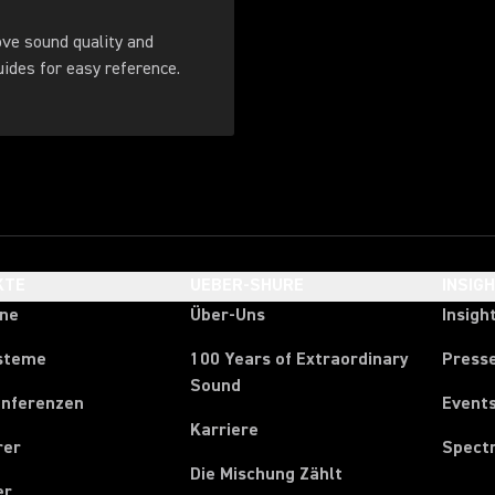
ove sound quality and
. Download these guides for easy reference.
KTE
UEBER-SHURE
INSIG
one
Über-Uns
Insigh
steme
100 Years of Extraordinary
Press
Sound
onferenzen
Event
Karriere
rer
Spect
Die Mischung Zählt
er