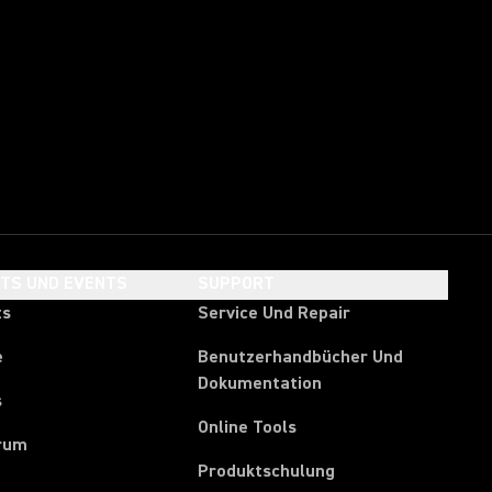
HTS UND EVENTS
SUPPORT
ts
Service Und Repair
e
Benutzerhandbücher Und
Dokumentation
s
Online Tools
rum
Produktschulung