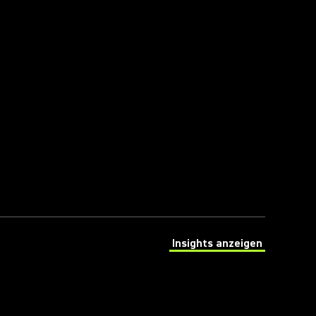
Insights anzeigen
(Opens in a new tab)