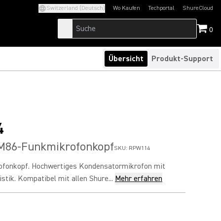
Switzerland (Deutsch)
Wo Kaufen
Techportal
ShureCloud
(Opens in a new tab)
(Opens in a new t
0
Übersicht
Produkt-Support
4
86-Funkmikrofonkopf
SKU:
RPW114
fonkopf. Hochwertiges Kondensatormikrofon mit
stik. Kompatibel mit allen Shure...
Mehr erfahren