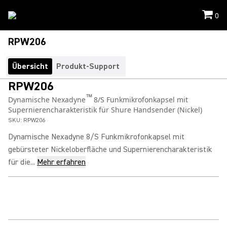
0
RPW206
Übersicht
Produkt-Support
RPW206
™
Dynamische Nexadyne
8/S Funkmikrofonkapsel mit
Supernierencharakteristik für Shure Handsender (Nickel)
SKU:
RPW206
Dynamische Nexadyne 8/S Funkmikrofonkapsel mit
gebürsteter Nickeloberfläche und Supernierencharakteristik
für die...
Mehr erfahren