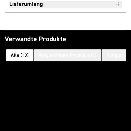
Lieferumfang
Verwandte Produkte
Alle
(
13
)
Vergleichbare Produkte
(
3
)
Kompatible