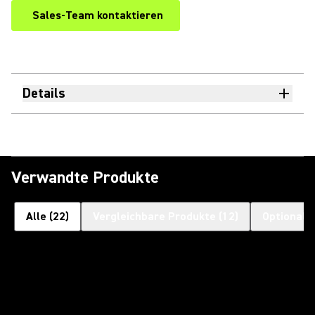
Sales-Team kontaktieren
Details
Verwandte Produkte
Alle
(
22
)
Vergleichbare Produkte
(
12
)
Optionale