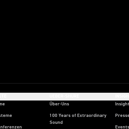
KTE
UEBER-SHURE
INSIG
one
Über-Uns
Insigh
steme
100 Years of Extraordinary
Press
Sound
onferenzen
Event