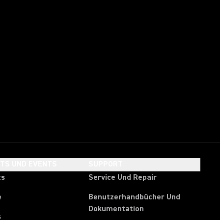
HTS UND EVENTS
SUPPORT
ts
Service Und Repair
e
Benutzerhandbücher Und
Dokumentation
s