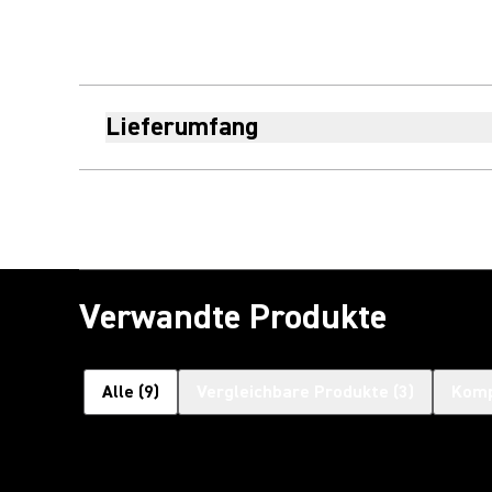
Lieferumfang
Verwandte Produkte
Alle
(
9
)
Vergleichbare Produkte
(
3
)
Komp