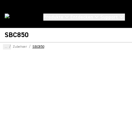
Produkte
Entdecken
Support
SBC850
...
/
Zubehoer
/
SBC850