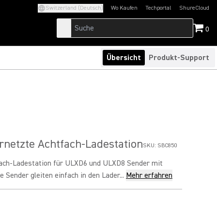
Switzerland (Deutsch)
Wo Kaufen
Techportal
ShureCloud
(Opens in a new tab)
(Opens in a new t
0
Übersicht
Produkt-Support
netzte Achtfach-Ladestation
SKU:
SBC850
ach-Ladestation für ULXD6 und ULXD8 Sender mit
 Sender gleiten einfach in den Lader...
Mehr erfahren