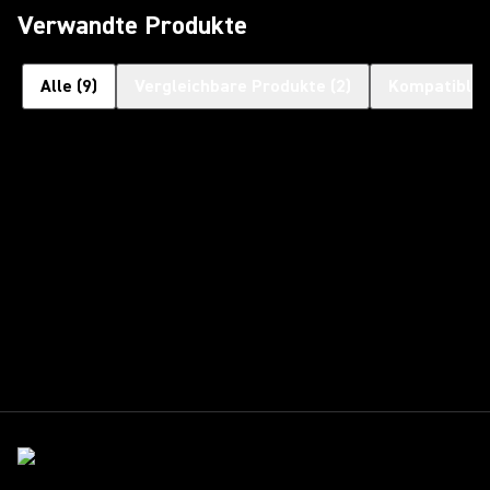
Verwandte Produkte
Alle
(
9
)
Vergleichbare Produkte
(
2
)
Kompatible 