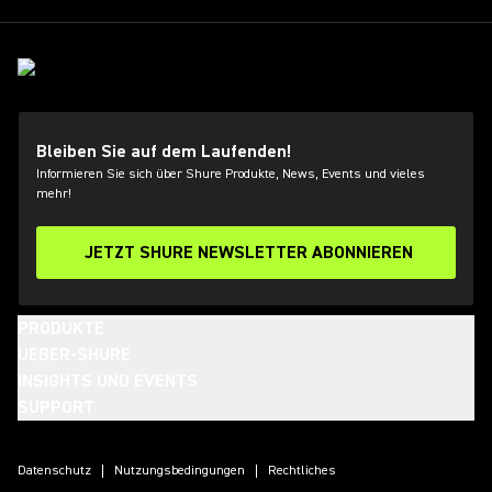
Bleiben Sie auf dem Laufenden!
Informieren Sie sich über Shure Produkte, News, Events und vieles
mehr!
JETZT SHURE NEWSLETTER ABONNIEREN
PRODUKTE
UEBER-SHURE
INSIGHTS UND EVENTS
SUPPORT
(Opens in a new tab)
(Opens in a new tab)
(Opens in a new tab)
(Opens in a new tab)
(Opens in a new tab)
(Opens in a new tab)
(Opens in a new tab)
Datenschutz
Nutzungsbedingungen
Rechtliches