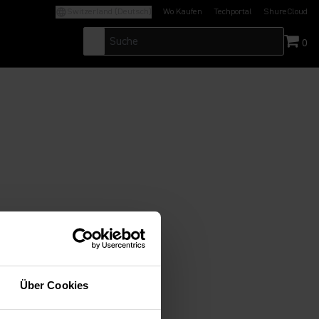
Switzerland (Deutsch)
Wo Kaufen
Techportal
ShureCloud
(Opens in a new tab)
(Opens in a new t
0
Über Cookies