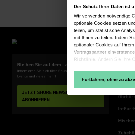
Der Schutz Ihrer Daten ist u
Wir verwenden notwendige Co
optionale Cookies setzen und
teilen, um statistische Analy
mit Ihnen zu teilen. Indem Si
PRODU
optionaler Cookies auf Ihrem
Mikrof
Vertragspartner einverstande
Richtlinie
. Ändern Sie Ihre 
Funksy
Bleiben Sie auf dem Laufenden!
Partner anzeigen
Informieren Sie sich über Shure Produkte, News,
Videok
Events und vieles mehr!
Fortfahren, ohne zu akze
Kopfhö
JETZT SHURE NEWSLETTER
Ohrhör
ABONNIEREN
In-Ear-
Mische
Zubehö