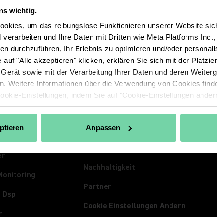
ns wichtig.
okies, um das reibungslose Funktionieren unserer Website sic
 verarbeiten und Ihre Daten mit Dritten wie Meta Platforms Inc.
sen durchzuführen, Ihr Erlebnis zu optimieren und/oder personali
e auf "Alle akzeptieren" klicken, erklären Sie sich mit der Platz
KTE
UEBER-SHURE
INSIG
 Gerät sowie mit der Verarbeitung Ihrer Daten und deren Weiter
one
Über-Uns
Insigh
n. Weitere Informationen über die Verwendung von Cookies find
Cookie-Einstellungen, indem Sie auf "Cookie-Einstellungen ändern
steme
100 Years of Extraordinary
Press
Sound
onferenzen
Event
ptieren
Anpassen
Karriere
rer
Spect
Die Mischung Zählt
er
Nachhaltigkeit
Monitoring
Partner
r Dsp
Cookie Einstellungen Andern
r