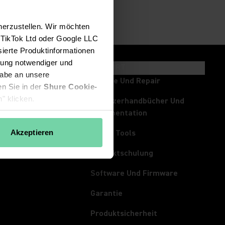
herzustellen. Wir möchten
, TikTok Ltd oder Google LLC
sierte Produktinformationen
ierung notwendiger und
HTS UND EVENTS
SUPPORT
gabe an unsere
ts
Service Und Repair
en Sie in der
Shure Cookie-
" klicken.
e
Benutzerhandbücher Und
Dokumentation
s
Akzeptieren
Online Tools
rum
Produktschulung
Software Und Firmware
Garantie
Produktsicherheit