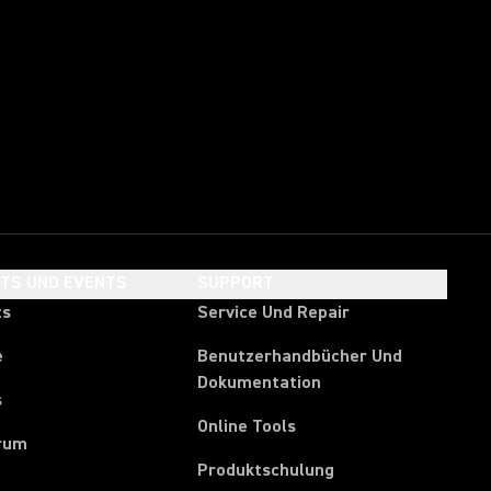
HTS UND EVENTS
SUPPORT
ts
Service Und Repair
e
Benutzerhandbücher Und
Dokumentation
s
Online Tools
rum
Produktschulung