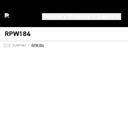
Produkte
Entdecken
Support
RPW184
...
/
Zubehoer
/
RPW184