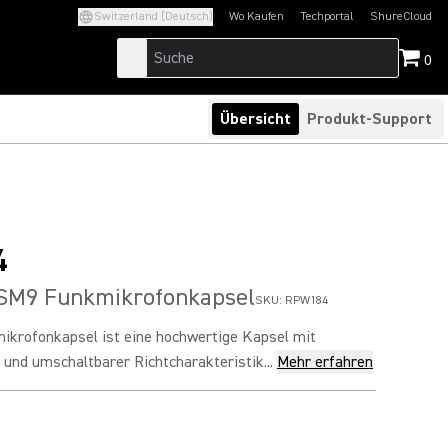
Switzerland (Deutsch)
Wo Kaufen
Techportal
ShureCloud
(Opens in a new tab)
(Opens in a new t
0
Übersicht
Produkt-Support
4
M9 Funkmikrofonkapsel
SKU:
RPW184
krofonkapsel ist eine hochwertige Kapsel mit
nd umschaltbarer Richtcharakteristik...
Mehr erfahren