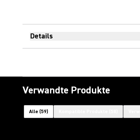
Details
Verwandte Produkte
Alle
(
59
)
Kompatible Produkte
(
58
)
Verw