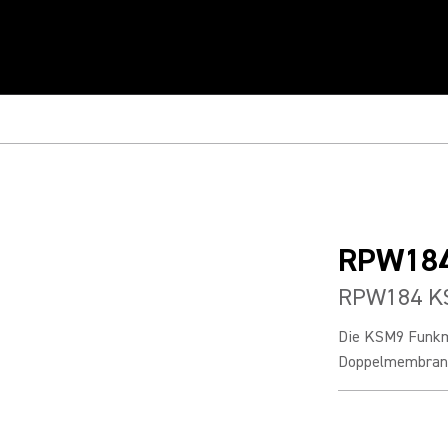
RPW18
RPW184 KS
Die KSM9 Funkmi
Doppelmembran u