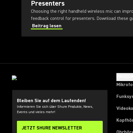
Presenters
Choosing the right handheld wireless mic can impr
feedback control for presenters
Beitrag lesen
PRODU
Mikrof
Funksy
Bleiben Sie auf dem Laufenden!
Informieren Sie sich über Shure Produkte, News,
Videok
Events und vieles mehr!
Kopfhö
JETZT SHURE NEWSLETTER
Ohrhör