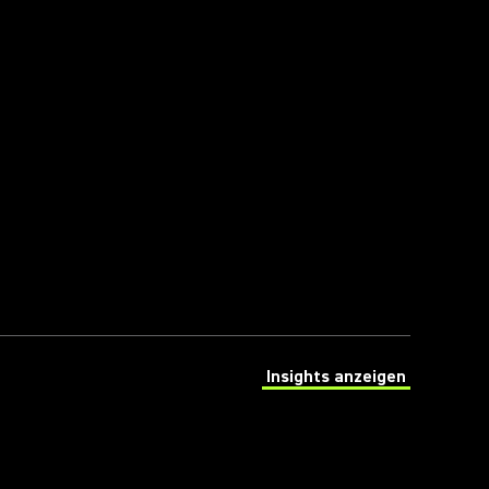
Insights anzeigen
(Opens in a new tab)