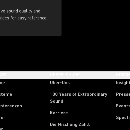
ove sound quality and
. Download these guides for easy reference.
KTE
UEBER-SHURE
INSIG
one
Über-Uns
Insigh
steme
100 Years of Extraordinary
Press
Sound
onferenzen
Event
Karriere
rer
Spect
Die Mischung Zählt
er