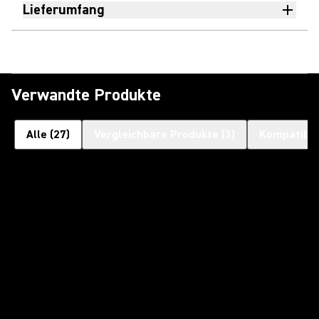
Lieferumfang
Verwandte Produkte
Alle
(
27
)
Vergleichbare Produkte
(
3
)
Kompatible