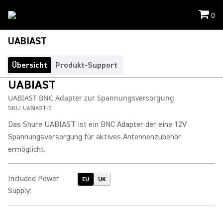
0
UABIAST
Übersicht
Produkt-Support
UABIAST
UABIAST BNC Adapter zur Spannungsversorgung
SKU:
UABIAST-E
Das Shure UABIAST ist ein BNC Adapter der eine 12V
Spannungsversorgung für aktives Antennenzubehör
ermöglicht.
Included Power
EU
UK
Supply
: