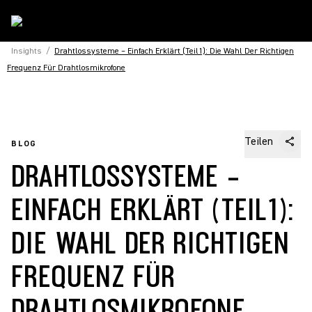
Insights
/
Drahtlossysteme – Einfach Erklärt (Teil1): Die Wahl Der Richtigen
Frequenz Für Drahtlosmikrofone
Teilen
BLOG
DRAHTLOSSYSTEME –
EINFACH ERKLÄRT (TEIL1):
DIE WAHL DER RICHTIGEN
FREQUENZ FÜR
DRAHTLOSMIKROFONE