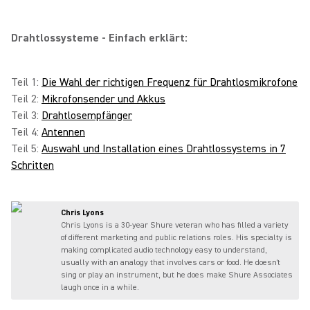
Drahtlossysteme - Einfach erklärt:
Teil 1:
Die Wahl der richtigen Frequenz für Drahtlosmikrofone
Teil 2:
Mikrofonsender und Akkus
Teil 3:
Drahtlosempfänger
Teil 4:
Antennen
Teil 5:
Auswahl und Installation eines Drahtlossystems in 7
Schritten
Chris Lyons
Chris Lyons is a 30-year Shure veteran who has filled a variety
of different marketing and public relations roles. His specialty is
making complicated audio technology easy to understand,
usually with an analogy that involves cars or food. He doesn't
sing or play an instrument, but he does make Shure Associates
laugh once in a while.