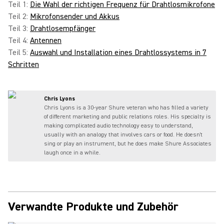
Teil 1:
Die Wahl der richtigen Frequenz für Drahtlosmikrofone
Teil 2:
Mikrofonsender und Akkus
Teil 3:
Drahtlosempfänger
Teil 4:
Antennen
Teil 5:
Auswahl und Installation eines Drahtlossystems in 7
Schritten
Chris Lyons
Chris Lyons is a 30-year Shure veteran who has filled a variety
of different marketing and public relations roles. His specialty is
making complicated audio technology easy to understand,
usually with an analogy that involves cars or food. He doesn't
sing or play an instrument, but he does make Shure Associates
laugh once in a while.
Verwandte Produkte und Zubehör