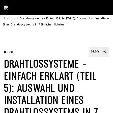
Insights
/
Drahtlossysteme – Einfach Erklärt (Teil 5): Auswahl Und Installation
Eines Drahtlossystems In 7 Einfachen Schritten
Teilen
BLOG
DRAHTLOSSYSTEME –
EINFACH ERKLÄRT (TEIL
5): AUSWAHL UND
INSTALLATION EINES
DRAHTLOSSYSTEMS IN 7