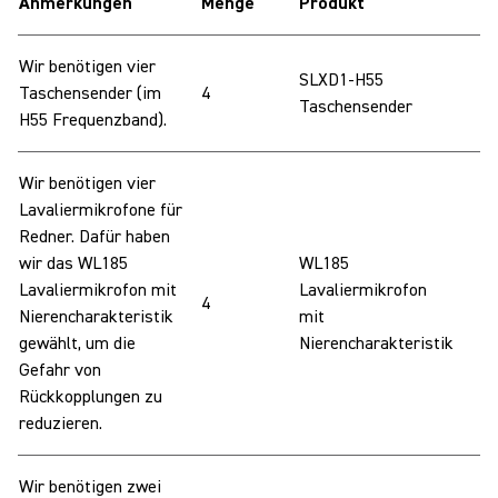
Anmerkungen
Menge
Produkt
Wir benötigen vier
SLXD1-H55
Taschensender (im
4
Taschensender
H55 Frequenzband).
Wir benötigen vier
Lavaliermikrofone für
Redner. Dafür haben
wir das WL185
WL185
Lavaliermikrofon mit
Lavaliermikrofon
4
Nierencharakteristik
mit
gewählt, um die
Nierencharakteristik
Gefahr von
Rückkopplungen zu
reduzieren.
Wir benötigen zwei