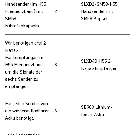
Handsender (im H55
SLXD2/SM58-H55
Frequenzband) mit
2
Handsender mit
SM58
SM58 Kapsel
Mikrofonkapseln.
Wir benötigen drei 2-
Kanal-
Funkempfänger im
SLXD4D-H55 2-
H55 Frequenzband,
3
Kanal-Empfänger
um die Signale der
sechs Sender zu
empfangen.
Für jeden Sender wird
SB903 Lithium-
ein wiederaufladbarer
6
Ionen-Akku
Akku benötigt.