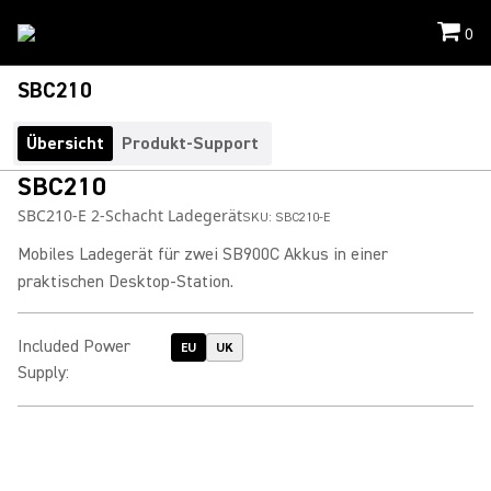
0
SBC210
Übersicht
Produkt-Support
SBC210
SBC210-E 2-Schacht Ladegerät
SKU:
SBC210-E
Mobiles Ladegerät für zwei SB900C Akkus in einer
praktischen Desktop-Station.
Included Power
EU
UK
Supply
: