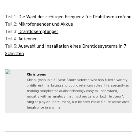
Teil 1:
Die Wahl der richtigen Frequenz für Drahtlosmikrofone
Teil 2:
Mikrofonsender und Akkus
Teil 3:
Drahtlosempfänger
Teil 4:
Antennen
Teil 5:
Auswahl und Installation eines Drahtlossystems in 7
Schritten
Chris Lyons
Chris Lyons is a 30-year Shure veteran who has filled a variety
of different marketing and public relations roles. His specialty is
making complicated audio technology easy to understand,
usually with an analogy that involves cars or food. He doesn't
sing or play an instrument, but he does make Shure Associates
laugh once in a while.