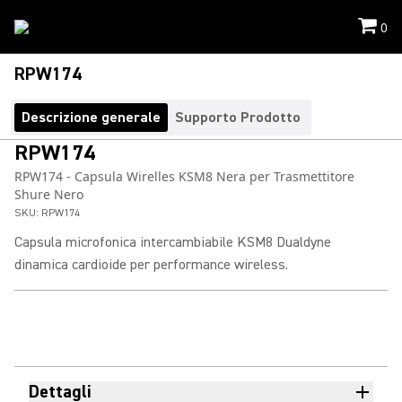
0
RPW174
Descrizione generale
Supporto Prodotto
RPW174
RPW174 - Capsula Wirelles KSM8 Nera per Trasmettitore
Shure Nero
SKU:
RPW174
Capsula microfonica intercambiabile KSM8 Dualdyne
dinamica cardioide per performance wireless.
Dettagli