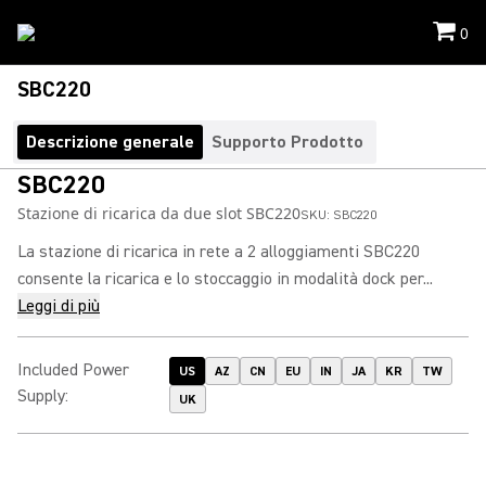
0
SBC220
Descrizione generale
Supporto Prodotto
SBC220
Stazione di ricarica da due slot SBC220
SKU:
SBC220
La stazione di ricarica in rete a 2 alloggiamenti SBC220
consente la ricarica e lo stoccaggio in modalità dock per...
Leggi di più
Included Power
US
AZ
CN
EU
IN
JA
KR
TW
Supply
:
UK